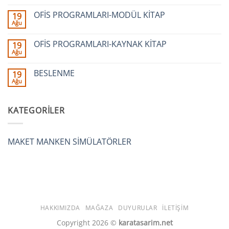
yok
Medikal
OFİS PROGRAMLARI-MODÜL KİTAP
19
Simülasyon
Ağu
Sunumu
Yorum
yok
OFİS
OFİS PROGRAMLARI-KAYNAK KİTAP
19
PROGRAMLARI-
Ağu
MODÜL
Yorum
KİTAP
yok
OFİS
BESLENME
19
PROGRAMLARI-
Ağu
KAYNAK
Yorum
KİTAP
yok
BESLENME
KATEGORILER
MAKET MANKEN SİMÜLATÖRLER
HAKKIMIZDA
MAĞAZA
DUYURULAR
İLETIŞIM
Copyright 2026 ©
karatasarim.net