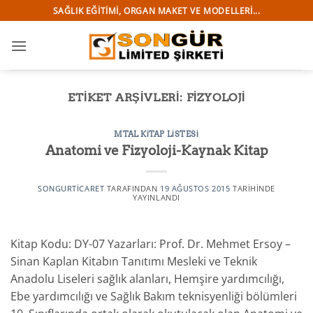
İçeriğe
SAĞLIK EĞITIMI, ORGAN MAKET VE MODELLERI...
atla
ETIKET ARŞIVLERI:
FIZYOLOJI
MTAL KITAP LISTESI
Anatomi ve Fizyoloji-Kaynak Kitap
SONGURTICARET
TARAFINDAN
19 AĞUSTOS 2015
TARIHINDE
YAYINLANDI
Kitap Kodu: DY-07 Yazarları: Prof. Dr. Mehmet Ersoy –
Sinan Kaplan Kitabın Tanıtımı Mesleki ve Teknik
Anadolu Liseleri sağlık alanları, Hemşire yardımcılığı,
Ebe yardımcılığı ve Sağlık Bakım teknisyenliği bölümleri