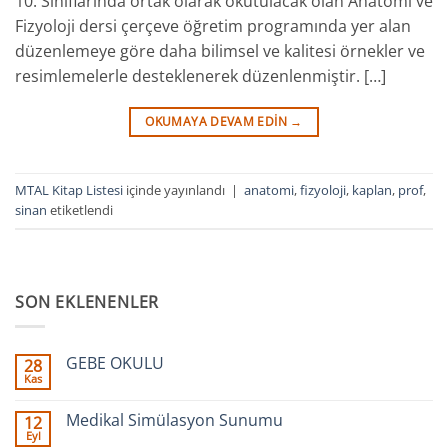
10. Sınıflarında ortak olarak okutulacak olan Anatomi ve
Fizyoloji dersi çerçeve öğretim programında yer alan
düzenlemeye göre daha bilimsel ve kalitesi örnekler ve
resimlemelerle desteklenerek düzenlenmiştir. […]
OKUMAYA DEVAM EDIN
→
MTAL Kitap Listesi
içinde yayınlandı
|
anatomi
,
fizyoloji
,
kaplan
,
prof
,
sinan
etiketlendi
SON EKLENENLER
GEBE OKULU
28
Kas
Yorum
yok
GEBE
Medikal Simülasyon Sunumu
12
OKULU
Eyl
Yorum