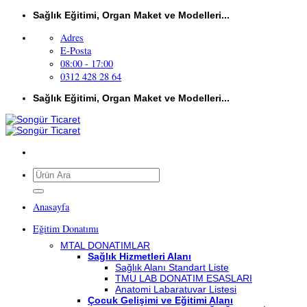
İçeriğe
Sağlık Eğitimi, Organ Maket ve Modelleri...
atla
Adres
E-Posta
08:00 - 17:00
0312 428 28 64
Sağlık Eğitimi, Organ Maket ve Modelleri...
Ara:
Anasayfa
Eğitim Donatımı
MTAL DONATIMLAR
Sağlık Hizmetleri Alanı
Sağlık Alanı Standart Liste
TMU LAB DONATIM ESASLARI
Anatomi Labaratuvar Listesi
Çocuk Gelişimi ve Eğitimi Alanı