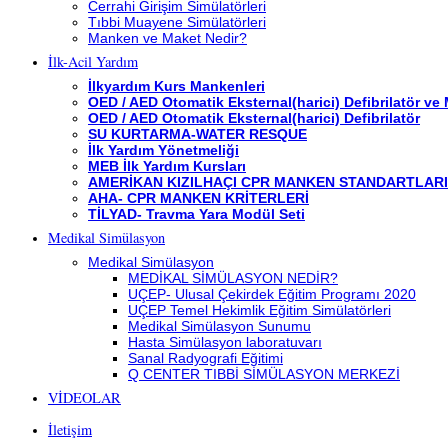
Cerrahi Girişim Simülatörleri
Tıbbi Muayene Simülatörleri
Manken ve Maket Nedir?
İlk-Acil Yardım
İlkyardım Kurs Mankenleri
OED / AED Otomatik Eksternal(harici) Defibrilatör ve
OED / AED Otomatik Eksternal(harici) Defibrilatör
SU KURTARMA-WATER RESQUE
İlk Yardım Yönetmeliği
MEB İlk Yardım Kursları
AMERİKAN KIZILHAÇI CPR MANKEN STANDARTLARI
AHA- CPR MANKEN KRİTERLERİ
TİLYAD- Travma Yara Modül Seti
Medikal Simülasyon
Medikal Simülasyon
MEDİKAL SİMÜLASYON NEDİR?
UÇEP- Ulusal Çekirdek Eğitim Programı 2020
UÇEP Temel Hekimlik Eğitim Simülatörleri
Medikal Simülasyon Sunumu
Hasta Simülasyon laboratuvarı
Sanal Radyografi Eğitimi
Q CENTER TIBBİ SİMÜLASYON MERKEZİ
VİDEOLAR
İletişim