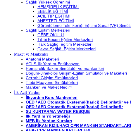
Sağlık Yüksek Öğrenimi
HEMŞİRELİK EĞİTİMİ
EBELİK EĞİTİMİ
ACİL TIP EĞİTİMİ
ANESTEZİ EĞİTİMİ
Görüntüleme Teknikerliği Eğitimi Sanal (VR) Simü
Sağlık Eğitim Merkezleri
GEBE OKULU
Tıbbi Beceri Eğitim Merkezleri
Halk Sağlığı eğitim Merkezleri
Çevre Sağlığı Eğitim Merkezleri
Maket ve Mankenler
Anatomi Maketleri
ACLS-İlk Yardım-Entübasyon
Hemşirelik-Bakım Simülatör ve mankenleri
Doğum-Jinekoloji Girişim-Eğitim Simülatör ve Maketleri
Cerrahi Girişim Simülatörleri
Tıbbi Muayene Simülatörleri
Manken ve Maket Nedir?
İlk-Acil Yardım
İlkyardım Kurs Mankenleri
OED / AED Otomatik Eksternal(harici) Defibrilatör ve
OED / AED Otomatik Eksternal(harici) Defibrilatör
SU KURTARMA-WATER RESQUE
İlk Yardım Yönetmeliği
MEB İlk Yardım Kursları
AMERİKAN KIZILHAÇI CPR MANKEN STANDARTLARI
AHA- CPR MANKEN KRİTERLERİ