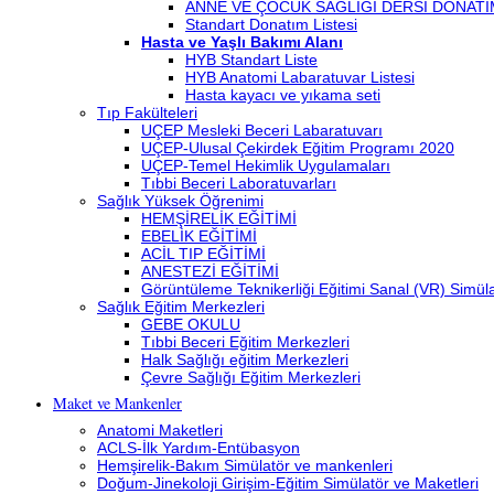
ANNE VE ÇOCUK SAĞLIĞI DERSİ DONATI
Standart Donatım Listesi
Hasta ve Yaşlı Bakımı Alanı
HYB Standart Liste
HYB Anatomi Labaratuvar Listesi
Hasta kayacı ve yıkama seti
Tıp Fakülteleri
UÇEP Mesleki Beceri Labaratuvarı
UÇEP-Ulusal Çekirdek Eğitim Programı 2020
UÇEP-Temel Hekimlik Uygulamaları
Tıbbi Beceri Laboratuvarları
Sağlık Yüksek Öğrenimi
HEMŞİRELİK EĞİTİMİ
EBELİK EĞİTİMİ
ACİL TIP EĞİTİMİ
ANESTEZİ EĞİTİMİ
Görüntüleme Teknikerliği Eğitimi Sanal (VR) Simü
Sağlık Eğitim Merkezleri
GEBE OKULU
Tıbbi Beceri Eğitim Merkezleri
Halk Sağlığı eğitim Merkezleri
Çevre Sağlığı Eğitim Merkezleri
Maket ve Mankenler
Anatomi Maketleri
ACLS-İlk Yardım-Entübasyon
Hemşirelik-Bakım Simülatör ve mankenleri
Doğum-Jinekoloji Girişim-Eğitim Simülatör ve Maketleri