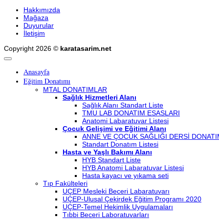
Hakkımızda
Mağaza
Duyurular
İletişim
Copyright 2026 ©
karatasarim.net
Anasayfa
Eğitim Donatımı
MTAL DONATIMLAR
Sağlık Hizmetleri Alanı
Sağlık Alanı Standart Liste
TMU LAB DONATIM ESASLARI
Anatomi Labaratuvar Listesi
Çocuk Gelişimi ve Eğitimi Alanı
ANNE VE ÇOCUK SAĞLIĞI DERSİ DONATI
Standart Donatım Listesi
Hasta ve Yaşlı Bakımı Alanı
HYB Standart Liste
HYB Anatomi Labaratuvar Listesi
Hasta kayacı ve yıkama seti
Tıp Fakülteleri
UÇEP Mesleki Beceri Labaratuvarı
UÇEP-Ulusal Çekirdek Eğitim Programı 2020
UÇEP-Temel Hekimlik Uygulamaları
Tıbbi Beceri Laboratuvarları