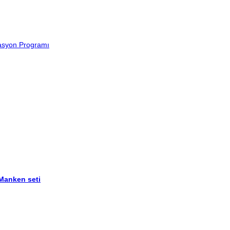
lasyon Programı
 Manken seti