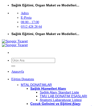
İçeriğe
Sağlık Eğitimi, Organ Maket ve Modelleri...
atla
Adres
E-Posta
08:00 - 17:00
0312 428 28 64
Sağlık Eğitimi, Organ Maket ve Modelleri...
Ara:
Anasayfa
Eğitim Donatımı
MTAL DONATIMLAR
Sağlık Hizmetleri Alanı
Sağlık Alanı Standart Liste
TMU LAB DONATIM ESASLARI
Anatomi Labaratuvar Listesi
Çocuk Gelişimi ve Eğitimi Alanı