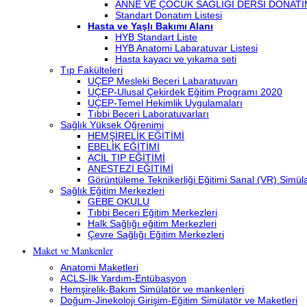
ANNE VE ÇOCUK SAĞLIĞI DERSİ DONATI
Standart Donatım Listesi
Hasta ve Yaşlı Bakımı Alanı
HYB Standart Liste
HYB Anatomi Labaratuvar Listesi
Hasta kayacı ve yıkama seti
Tıp Fakülteleri
UÇEP Mesleki Beceri Labaratuvarı
UÇEP-Ulusal Çekirdek Eğitim Programı 2020
UÇEP-Temel Hekimlik Uygulamaları
Tıbbi Beceri Laboratuvarları
Sağlık Yüksek Öğrenimi
HEMŞİRELİK EĞİTİMİ
EBELİK EĞİTİMİ
ACİL TIP EĞİTİMİ
ANESTEZİ EĞİTİMİ
Görüntüleme Teknikerliği Eğitimi Sanal (VR) Simü
Sağlık Eğitim Merkezleri
GEBE OKULU
Tıbbi Beceri Eğitim Merkezleri
Halk Sağlığı eğitim Merkezleri
Çevre Sağlığı Eğitim Merkezleri
Maket ve Mankenler
Anatomi Maketleri
ACLS-İlk Yardım-Entübasyon
Hemşirelik-Bakım Simülatör ve mankenleri
Doğum-Jinekoloji Girişim-Eğitim Simülatör ve Maketleri