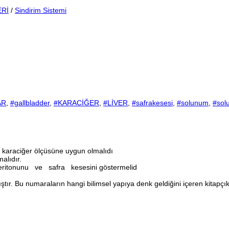
Rİ
/
Sindirim Sistemi
AR
,
#gallbladder
,
#KARACİĞER
,
#LİVER
,
#safrakesesi
,
#solunum
,
#sol
n karaciğer ölçüsüne uygun olmalıdı
malıdır.
eritonunu ve safra kesesini göstermelid
r. Bu numaraların hangi bilimsel yapıya denk geldiğini içeren kitapçık m