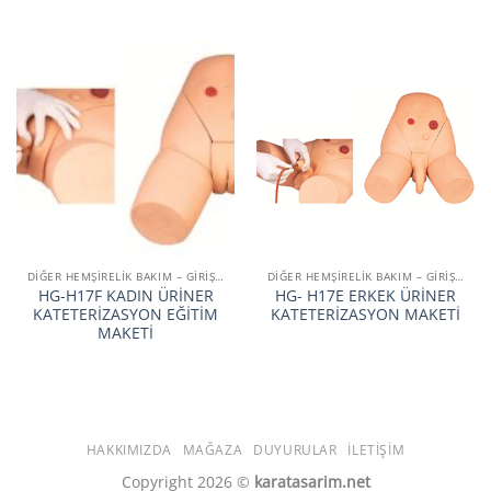
DİĞER HEMŞİRELİK BAKIM – GİRİŞİM SİMÜLATÖRLERİ
DİĞER HEMŞİRELİK BAKIM – GİRİŞİM SİMÜLATÖRLERİ
HG-H17F KADIN ÜRİNER
HG- H17E ERKEK ÜRİNER
KATETERİZASYON EĞİTİM
KATETERİZASYON MAKETİ
MAKETİ
HAKKIMIZDA
MAĞAZA
DUYURULAR
İLETIŞIM
Copyright 2026 ©
karatasarim.net