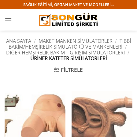
İçeriğe
SAĞLIK EĞITIMI, ORGAN MAKET VE MODELLERI...
atla
ANA SAYFA
/
MAKET MANKEN SİMÜLATÖRLER
/
TIBBI
BAKIM/HEMŞIRELIK SIMÜLATÖRÜ VE MANKENLERI
/
DİĞER HEMŞİRELİK BAKIM – GİRİŞİM SİMÜLATÖRLERİ
/
ÜRİNER KATETER SİMÜLATÖRLERİ
FILTRELE