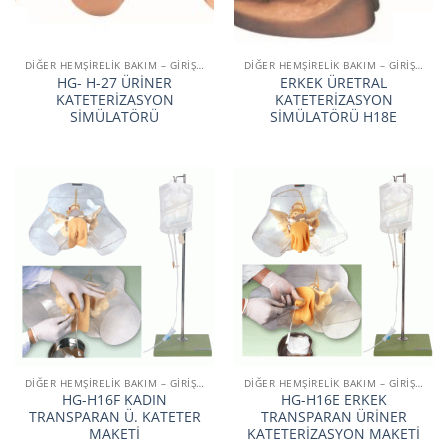
DİĞER HEMŞİRELİK BAKIM – GİRİŞİM SİMÜLATÖRLERİ
DİĞER HEMŞİRELİK BAKIM – GİRİŞİM SİMÜLATÖRLERİ
HG- H-27 ÜRİNER
ERKEK ÜRETRAL
KATETERİZASYON
KATETERİZASYON
SİMÜLATÖRÜ
SİMÜLATÖRÜ H18E
DİĞER HEMŞİRELİK BAKIM – GİRİŞİM SİMÜLATÖRLERİ
DİĞER HEMŞİRELİK BAKIM – GİRİŞİM SİMÜLATÖRLERİ
HG-H16F KADIN
HG-H16E ERKEK
TRANSPARAN Ü. KATETER
TRANSPARAN ÜRİNER
MAKETİ
KATETERİZASYON MAKETİ