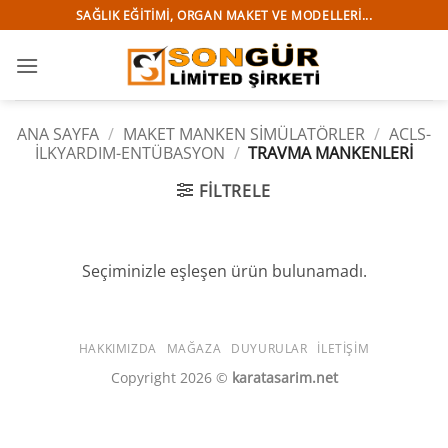
İçeriğe
SAĞLIK EĞITIMI, ORGAN MAKET VE MODELLERI...
atla
ANA SAYFA
/
MAKET MANKEN SİMÜLATÖRLER
/
ACLS-
İLKYARDIM-ENTÜBASYON
/
TRAVMA MANKENLERİ
FILTRELE
Seçiminizle eşleşen ürün bulunamadı.
HAKKIMIZDA
MAĞAZA
DUYURULAR
İLETIŞIM
Copyright 2026 ©
karatasarim.net