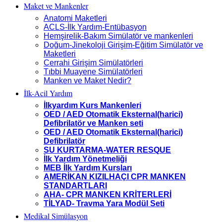
Maket ve Mankenler
Anatomi Maketleri
ACLS-İlk Yardım-Entübasyon
Hemşirelik-Bakım Simülatör ve mankenleri
Doğum-Jinekoloji Girişim-Eğitim Simülatör ve
Maketleri
Cerrahi Girişim Simülatörleri
Tıbbi Muayene Simülatörleri
Manken ve Maket Nedir?
İlk-Acil Yardım
İlkyardım Kurs Mankenleri
OED / AED Otomatik Eksternal(harici)
Defibrilatör ve Manken seti
OED / AED Otomatik Eksternal(harici)
Defibrilatör
SU KURTARMA-WATER RESQUE
İlk Yardım Yönetmeliği
MEB İlk Yardım Kursları
AMERİKAN KIZILHAÇI CPR MANKEN
STANDARTLARI
AHA- CPR MANKEN KRİTERLERİ
TİLYAD- Travma Yara Modül Seti
Medikal Simülasyon