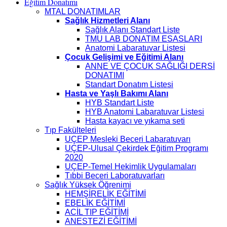
Eğitim Donatımı
MTAL DONATIMLAR
Sağlık Hizmetleri Alanı
Sağlık Alanı Standart Liste
TMU LAB DONATIM ESASLARI
Anatomi Labaratuvar Listesi
Çocuk Gelişimi ve Eğitimi Alanı
ANNE VE ÇOCUK SAĞLIĞI DERSİ
DONATIMI
Standart Donatım Listesi
Hasta ve Yaşlı Bakımı Alanı
HYB Standart Liste
HYB Anatomi Labaratuvar Listesi
Hasta kayacı ve yıkama seti
Tıp Fakülteleri
UÇEP Mesleki Beceri Labaratuvarı
UÇEP-Ulusal Çekirdek Eğitim Programı
2020
UÇEP-Temel Hekimlik Uygulamaları
Tıbbi Beceri Laboratuvarları
Sağlık Yüksek Öğrenimi
HEMŞİRELİK EĞİTİMİ
EBELİK EĞİTİMİ
ACİL TIP EĞİTİMİ
ANESTEZİ EĞİTİMİ