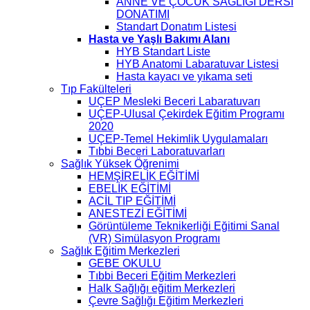
ANNE VE ÇOCUK SAĞLIĞI DERSİ
DONATIMI
Standart Donatım Listesi
Hasta ve Yaşlı Bakımı Alanı
HYB Standart Liste
HYB Anatomi Labaratuvar Listesi
Hasta kayacı ve yıkama seti
Tıp Fakülteleri
UÇEP Mesleki Beceri Labaratuvarı
UÇEP-Ulusal Çekirdek Eğitim Programı
2020
UÇEP-Temel Hekimlik Uygulamaları
Tıbbi Beceri Laboratuvarları
Sağlık Yüksek Öğrenimi
HEMŞİRELİK EĞİTİMİ
EBELİK EĞİTİMİ
ACİL TIP EĞİTİMİ
ANESTEZİ EĞİTİMİ
Görüntüleme Teknikerliği Eğitimi Sanal
(VR) Simülasyon Programı
Sağlık Eğitim Merkezleri
GEBE OKULU
Tıbbi Beceri Eğitim Merkezleri
Halk Sağlığı eğitim Merkezleri
Çevre Sağlığı Eğitim Merkezleri