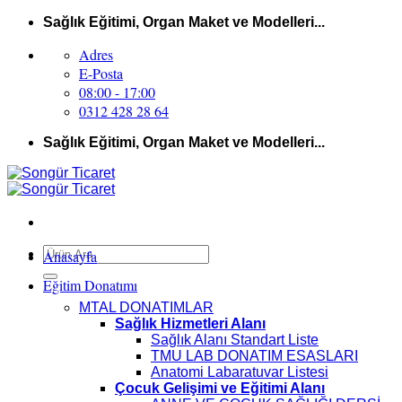
İçeriğe
Sağlık Eğitimi, Organ Maket ve Modelleri...
atla
Adres
E-Posta
08:00 - 17:00
0312 428 28 64
Sağlık Eğitimi, Organ Maket ve Modelleri...
Ara:
Anasayfa
Eğitim Donatımı
MTAL DONATIMLAR
Sağlık Hizmetleri Alanı
Sağlık Alanı Standart Liste
TMU LAB DONATIM ESASLARI
Anatomi Labaratuvar Listesi
Çocuk Gelişimi ve Eğitimi Alanı