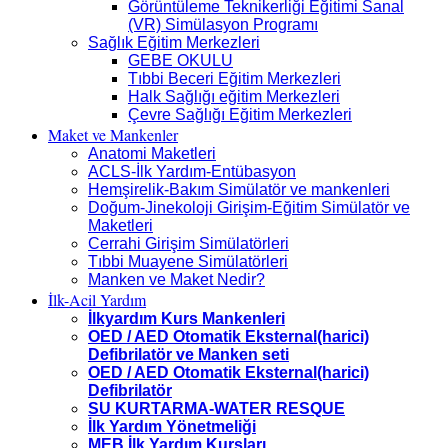
Görüntüleme Teknikerliği Eğitimi Sanal
(VR) Simülasyon Programı
Sağlık Eğitim Merkezleri
GEBE OKULU
Tıbbi Beceri Eğitim Merkezleri
Halk Sağlığı eğitim Merkezleri
Çevre Sağlığı Eğitim Merkezleri
Maket ve Mankenler
Anatomi Maketleri
ACLS-İlk Yardım-Entübasyon
Hemşirelik-Bakım Simülatör ve mankenleri
Doğum-Jinekoloji Girişim-Eğitim Simülatör ve
Maketleri
Cerrahi Girişim Simülatörleri
Tıbbi Muayene Simülatörleri
Manken ve Maket Nedir?
İlk-Acil Yardım
İlkyardım Kurs Mankenleri
OED / AED Otomatik Eksternal(harici)
Defibrilatör ve Manken seti
OED / AED Otomatik Eksternal(harici)
Defibrilatör
SU KURTARMA-WATER RESQUE
İlk Yardım Yönetmeliği
MEB İlk Yardım Kursları