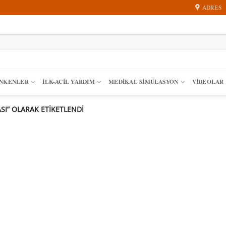
ADRES
ANKENLER
İLK-ACIL YARDIM
MEDIKAL SIMÜLASYON
VİDEOLAR
I” OLARAK ETIKETLENDI