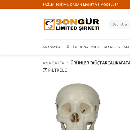
İçeriğe
SAĞLIK EĞITIMI, ORGAN MAKET VE MODELLERI...
atla
Ara:
ANASAYFA
EĞITIM DONATIMI
MAKET VE M
ANA SAYFA
/
ÜRÜNLER “#ÜÇPARÇALIKAFATAS
FILTRELE