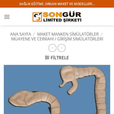
İçeriğe
SAĞLIK EĞITIMI, ORGAN MAKET VE MODELLERI...
atla
ANA SAYFA
/
MAKET MANKEN SİMÜLATÖRLER
/
MUAYENE VE CERRAHİ / GİRİŞİM SİMÜLATÖRLERİ
FILTRELE