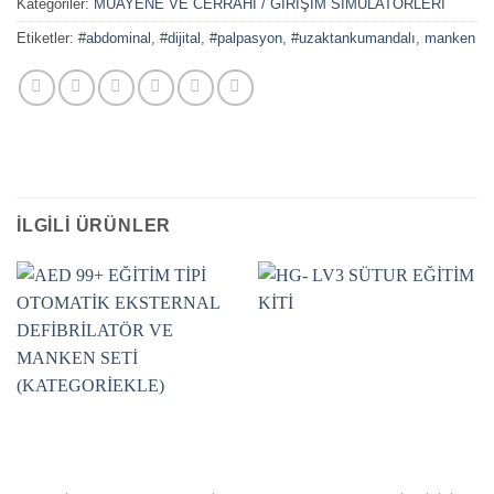
Kategoriler:
MUAYENE VE CERRAHİ / GİRİŞİM SİMÜLATÖRLERİ
Etiketler:
#abdominal
,
#dijital
,
#palpasyon
,
#uzaktankumandalı
,
manken
İLGILI ÜRÜNLER