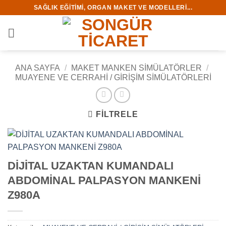
İçeriğe
SAĞLIK EĞITIMI, ORGAN MAKET VE MODELLERI...
atla
ANA SAYFA
/
MAKET MANKEN SİMÜLATÖRLER
/
MUAYENE VE CERRAHİ / GİRİŞİM SİMÜLATÖRLERİ
FILTRELE
DİJİTAL UZAKTAN KUMANDALI
ABDOMİNAL PALPASYON MANKENİ
Z980A