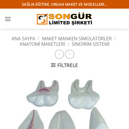
İçeriğe
SAĞLIK EĞITIMI, ORGAN MAKET VE MODELLERI...
atla
ANA SAYFA
/
MAKET MANKEN SİMÜLATÖRLER
/
ANATOMİ MAKETLERİ
/
SINDIRIM SISTEMI
FILTRELE