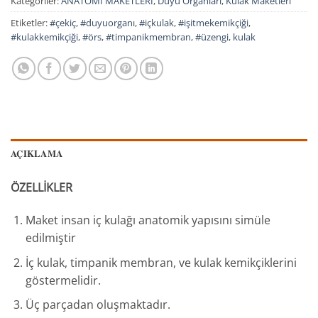
Kategoriler:
ANATOMİ MAKETLERİ
,
Duyu Organları
,
Kulak Maketleri
Etiketler:
#çekiç
,
#duyuorganı
,
#içkulak
,
#işitmekemikçiği
,
#kulakkemikçiği
,
#örs
,
#timpanikmembran
,
#üzengi
,
kulak
AÇIKLAMA
ÖZELLİKLER
Maket insan iç kulağı anatomik yapısını simüle
edilmiştir
İç kulak, timpanik membran, ve kulak kemikçiklerini
göstermelidir.
Üç parçadan oluşmaktadır.