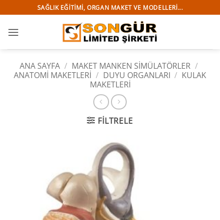
İçeriğe
SAĞLIK EĞITIMI, ORGAN MAKET VE MODELLERI...
atla
ANA SAYFA
/
MAKET MANKEN SİMÜLATÖRLER
/
ANATOMİ MAKETLERİ
/
DUYU ORGANLARI
/
KULAK
MAKETLERI
FILTRELE