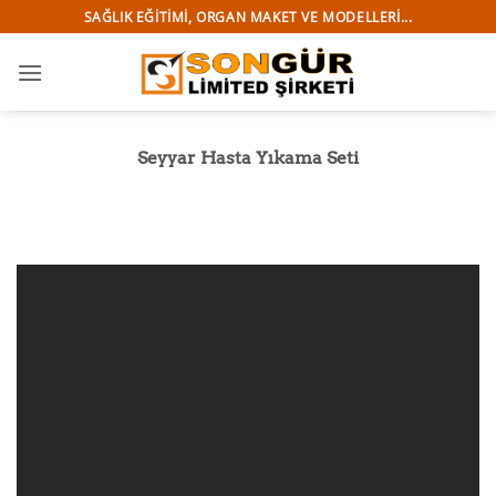
İçeriğe
SAĞLIK EĞITIMI, ORGAN MAKET VE MODELLERI...
atla
Seyyar Hasta Yıkama Seti