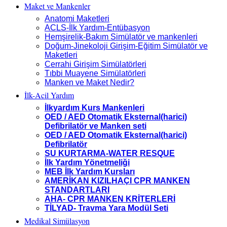
Maket ve Mankenler
Anatomi Maketleri
ACLS-İlk Yardım-Entübasyon
Hemşirelik-Bakım Simülatör ve mankenleri
Doğum-Jinekoloji Girişim-Eğitim Simülatör ve
Maketleri
Cerrahi Girişim Simülatörleri
Tıbbi Muayene Simülatörleri
Manken ve Maket Nedir?
İlk-Acil Yardım
İlkyardım Kurs Mankenleri
OED / AED Otomatik Eksternal(harici)
Defibrilatör ve Manken seti
OED / AED Otomatik Eksternal(harici)
Defibrilatör
SU KURTARMA-WATER RESQUE
İlk Yardım Yönetmeliği
MEB İlk Yardım Kursları
AMERİKAN KIZILHAÇI CPR MANKEN
STANDARTLARI
AHA- CPR MANKEN KRİTERLERİ
TİLYAD- Travma Yara Modül Seti
Medikal Simülasyon