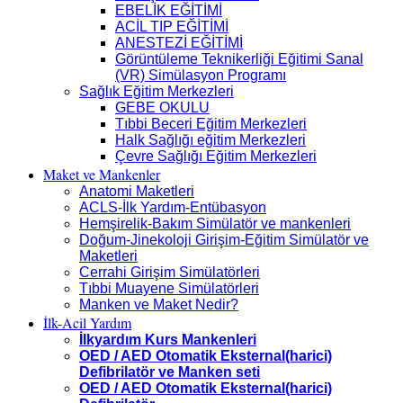
EBELİK EĞİTİMİ
ACİL TIP EĞİTİMİ
ANESTEZİ EĞİTİMİ
Görüntüleme Teknikerliği Eğitimi Sanal
(VR) Simülasyon Programı
Sağlık Eğitim Merkezleri
GEBE OKULU
Tıbbi Beceri Eğitim Merkezleri
Halk Sağlığı eğitim Merkezleri
Çevre Sağlığı Eğitim Merkezleri
Maket ve Mankenler
Anatomi Maketleri
ACLS-İlk Yardım-Entübasyon
Hemşirelik-Bakım Simülatör ve mankenleri
Doğum-Jinekoloji Girişim-Eğitim Simülatör ve
Maketleri
Cerrahi Girişim Simülatörleri
Tıbbi Muayene Simülatörleri
Manken ve Maket Nedir?
İlk-Acil Yardım
İlkyardım Kurs Mankenleri
OED / AED Otomatik Eksternal(harici)
Defibrilatör ve Manken seti
OED / AED Otomatik Eksternal(harici)