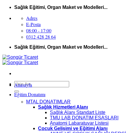
İçeriğe
Sağlık Eğitimi, Organ Maket ve Modelleri...
atla
Adres
E-Posta
08:00 - 17:00
0312 428 28 64
Sağlık Eğitimi, Organ Maket ve Modelleri...
Ara:
Anasayfa
Eğitim Donatımı
MTAL DONATIMLAR
Sağlık Hizmetleri Alanı
Sağlık Alanı Standart Liste
TMU LAB DONATIM ESASLARI
Anatomi Labaratuvar Listesi
Çocuk Gelişimi ve Eğitimi Alanı