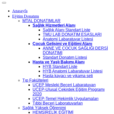
Anasayfa
Eğitim Donatımı
MTAL DONATIMLAR
Sağlık Hizmetleri Alanı
Sağlık Alanı Standart Liste
TMU LAB DONATIM ESASLARI
Anatomi Labaratuvar Listesi
Çocuk Gelişimi ve Eğitimi Alanı
ANNE VE ÇOCUK SAĞLIĞI DERSİ
DONATIMI
Standart Donatım Listesi
Hasta ve Yaşlı Bakımı Alanı
HYB Standart Liste
HYB Anatomi Labaratuvar Listesi
Hasta kayacı ve yıkama seti
Tıp Fakülteleri
UÇEP Mesleki Beceri Labaratuvarı
UÇEP-Ulusal Çekirdek Eğitim Programı
2020
UÇEP-Temel Hekimlik Uygulamaları
Tıbbi Beceri Laboratuvarları
Sağlık Yüksek Öğrenimi
HEMŞİRELİK EĞİTİMİ