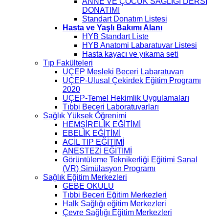
ANNE VE ÇOCUK SAĞLIĞI DERSİ
DONATIMI
Standart Donatım Listesi
Hasta ve Yaşlı Bakımı Alanı
HYB Standart Liste
HYB Anatomi Labaratuvar Listesi
Hasta kayacı ve yıkama seti
Tıp Fakülteleri
UÇEP Mesleki Beceri Labaratuvarı
UÇEP-Ulusal Çekirdek Eğitim Programı
2020
UÇEP-Temel Hekimlik Uygulamaları
Tıbbi Beceri Laboratuvarları
Sağlık Yüksek Öğrenimi
HEMŞİRELİK EĞİTİMİ
EBELİK EĞİTİMİ
ACİL TIP EĞİTİMİ
ANESTEZİ EĞİTİMİ
Görüntüleme Teknikerliği Eğitimi Sanal
(VR) Simülasyon Programı
Sağlık Eğitim Merkezleri
GEBE OKULU
Tıbbi Beceri Eğitim Merkezleri
Halk Sağlığı eğitim Merkezleri
Çevre Sağlığı Eğitim Merkezleri