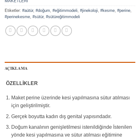
MAKETLERİ
Etiketler:
#aütür
,
#doğum
,
#eğitimmodeli
,
#jinekoloji
,
#kesme
,
#perine
,
#perinekesme
,
#sütür
,
#sütüreğitimmodeli
AÇIKLAMA
ÖZELLİKLER
Maket perine üzerinde kesi yapılmasına sütur atılması
için geliştirilmiştir.
Gerçek boyutta kadın dış genital yapısındadır.
Doğum kanalının genişletilmesi istenildiğinde İstenilen
yönde kesi yapılmasına ve sütur atılması eğitimine