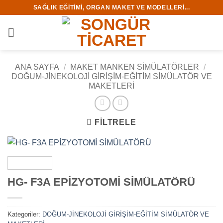
İçeriğe
SAĞLIK EĞITIMI, ORGAN MAKET VE MODELLERI...
atla
ANA SAYFA
/
MAKET MANKEN SİMÜLATÖRLER
/
DOĞUM-JİNEKOLOJİ GİRİŞİM-EĞİTİM SİMÜLATÖR VE
MAKETLERİ
FILTRELE
HG- F3A EPİZYOTOMİ SİMÜLATÖRÜ
Kategoriler:
DOĞUM-JİNEKOLOJİ GİRİŞİM-EĞİTİM SİMÜLATÖR VE