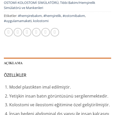
OSTOMİ-KOLOSTOMİ SİMÜLATÖRÜ
,
Tıbbi Bakim/Hemşirelik
Simülatörü ve Mankenleri
Etiketler:
#hemşirebakım
,
#hemşirelik
,
#ostomibakım
,
#uygulamamaketi
,
kolostomi
AÇIKLAMA
ÖZELLİKLER
Model plastikten imal edilmiştir.
Yetişkin insan batın görüntüsünü sergilenmektedir.
Kolostomi ve ileostomi eğitimine özel geliştirilmiştir.
İnsan bedeni abdominal dış yapısı ile insan kalçasını