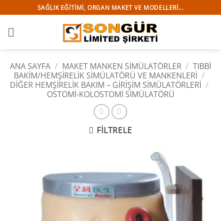
İçeriğe
SAĞLIK EĞITIMI, ORGAN MAKET VE MODELLERI...
atla
ANA SAYFA
/
MAKET MANKEN SİMÜLATÖRLER
/
TIBBI
BAKIM/HEMŞIRELIK SIMÜLATÖRÜ VE MANKENLERI
/
DİĞER HEMŞİRELİK BAKIM – GİRİŞİM SİMÜLATÖRLERİ
/
OSTOMİ-KOLOSTOMİ SİMÜLATÖRÜ
FILTRELE