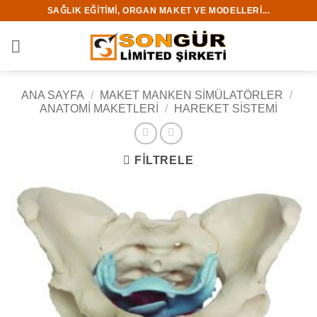
İçeriğe
SAĞLIK EĞITIMI, ORGAN MAKET VE MODELLERI...
atla
ANA SAYFA
/
MAKET MANKEN SİMÜLATÖRLER
/
ANATOMİ MAKETLERİ
/
HAREKET SISTEMI
FILTRELE