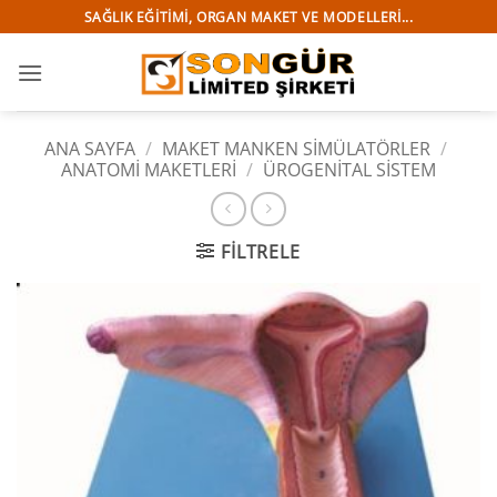
İçeriğe
SAĞLIK EĞITIMI, ORGAN MAKET VE MODELLERI...
atla
ANA SAYFA
/
MAKET MANKEN SİMÜLATÖRLER
/
ANATOMİ MAKETLERİ
/
ÜROGENITAL SISTEM
FILTRELE