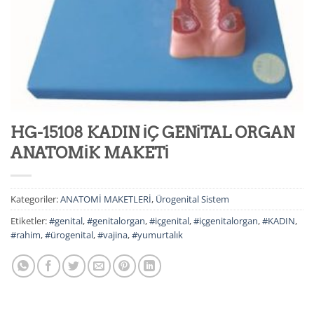
HG-15108 KADIN İÇ GENİTAL ORGAN
ANATOMİK MAKETİ
Kategoriler:
ANATOMİ MAKETLERİ
,
Ürogenital Sistem
Etiketler:
#genital
,
#genitalorgan
,
#içgenital
,
#içgenitalorgan
,
#KADIN
,
#rahim
,
#ürogenital
,
#vajina
,
#yumurtalık