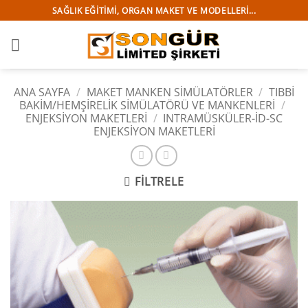
İçeriğe
SAĞLIK EĞITIMI, ORGAN MAKET VE MODELLERI...
atla
ANA SAYFA
/
MAKET MANKEN SİMÜLATÖRLER
/
TIBBI
BAKIM/HEMŞIRELIK SIMÜLATÖRÜ VE MANKENLERI
/
ENJEKSİYON MAKETLERİ
/
INTRAMÜSKÜLER-İD-SC
ENJEKSİYON MAKETLERİ
FILTRELE