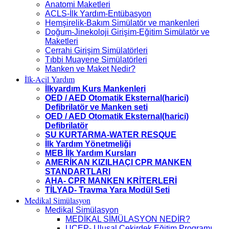
Anatomi Maketleri
ACLS-İlk Yardım-Entübasyon
Hemşirelik-Bakım Simülatör ve mankenleri
Doğum-Jinekoloji Girişim-Eğitim Simülatör ve
Maketleri
Cerrahi Girişim Simülatörleri
Tıbbi Muayene Simülatörleri
Manken ve Maket Nedir?
İlk-Acil Yardım
İlkyardım Kurs Mankenleri
OED / AED Otomatik Eksternal(harici)
Defibrilatör ve Manken seti
OED / AED Otomatik Eksternal(harici)
Defibrilatör
SU KURTARMA-WATER RESQUE
İlk Yardım Yönetmeliği
MEB İlk Yardım Kursları
AMERİKAN KIZILHAÇI CPR MANKEN
STANDARTLARI
AHA- CPR MANKEN KRİTERLERİ
TİLYAD- Travma Yara Modül Seti
Medikal Simülasyon
Medikal Simülasyon
MEDİKAL SİMÜLASYON NEDİR?
UÇEP- Ulusal Çekirdek Eğitim Programı