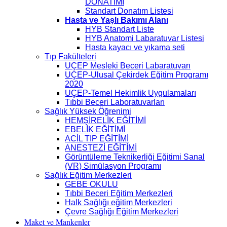
DONATIMI
Standart Donatım Listesi
Hasta ve Yaşlı Bakımı Alanı
HYB Standart Liste
HYB Anatomi Labaratuvar Listesi
Hasta kayacı ve yıkama seti
Tıp Fakülteleri
UÇEP Mesleki Beceri Labaratuvarı
UÇEP-Ulusal Çekirdek Eğitim Programı
2020
UÇEP-Temel Hekimlik Uygulamaları
Tıbbi Beceri Laboratuvarları
Sağlık Yüksek Öğrenimi
HEMŞİRELİK EĞİTİMİ
EBELİK EĞİTİMİ
ACİL TIP EĞİTİMİ
ANESTEZİ EĞİTİMİ
Görüntüleme Teknikerliği Eğitimi Sanal
(VR) Simülasyon Programı
Sağlık Eğitim Merkezleri
GEBE OKULU
Tıbbi Beceri Eğitim Merkezleri
Halk Sağlığı eğitim Merkezleri
Çevre Sağlığı Eğitim Merkezleri
Maket ve Mankenler