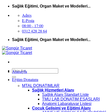
İçeriğe
Sağlık Eğitimi, Organ Maket ve Modelleri...
atla
Adres
E-Posta
08:00 - 17:00
0312 428 28 64
Sağlık Eğitimi, Organ Maket ve Modelleri...
Ara:
Anasayfa
Eğitim Donatımı
MTAL DONATIMLAR
Sağlık Hizmetleri Alanı
Sağlık Alanı Standart Liste
TMU LAB DONATIM ESASLARI
Anatomi Labaratuvar Listesi
Çocuk Gelişimi ve Eğitimi Alanı