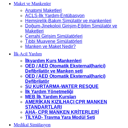
Maket ve Mankenler
Anatomi Maketleri
ACLS-İlk Yardım-Entübasyon
Hemşirelik-Bakım Simülatör ve mankenleri
Doğum-Jinekoloji Girişim-Eğitim Simülatör ve
Maketleri
Cerrahi Girişim Simülatörleri
Tıbbi Muayene Simülatörleri
Manken ve Maket Nedir?
İlk-Acil Yardım
İlkyardım Kurs Mankenleri
OED / AED Otomatik Eksternal(harici)
Defibrilatör ve Manken seti
OED / AED Otomatik Eksternal(harici)
Defibrilatör
SU KURTARMA-WATER RESQUE
İlk Yardım Yönetmeliği
MEB İlk Yardım Kursları
AMERİKAN KIZILHAÇI CPR MANKEN
STANDARTLARI
AHA- CPR MANKEN KRİTERLERİ
TİLYAD- Travma Yara Modül Seti
Medikal Simülasyon