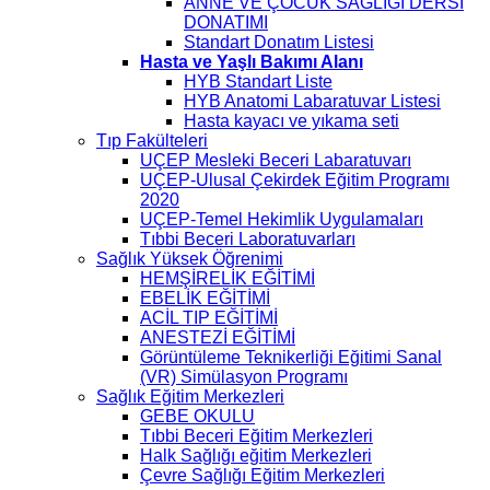
ANNE VE ÇOCUK SAĞLIĞI DERSİ
DONATIMI
Standart Donatım Listesi
Hasta ve Yaşlı Bakımı Alanı
HYB Standart Liste
HYB Anatomi Labaratuvar Listesi
Hasta kayacı ve yıkama seti
Tıp Fakülteleri
UÇEP Mesleki Beceri Labaratuvarı
UÇEP-Ulusal Çekirdek Eğitim Programı
2020
UÇEP-Temel Hekimlik Uygulamaları
Tıbbi Beceri Laboratuvarları
Sağlık Yüksek Öğrenimi
HEMŞİRELİK EĞİTİMİ
EBELİK EĞİTİMİ
ACİL TIP EĞİTİMİ
ANESTEZİ EĞİTİMİ
Görüntüleme Teknikerliği Eğitimi Sanal
(VR) Simülasyon Programı
Sağlık Eğitim Merkezleri
GEBE OKULU
Tıbbi Beceri Eğitim Merkezleri
Halk Sağlığı eğitim Merkezleri
Çevre Sağlığı Eğitim Merkezleri