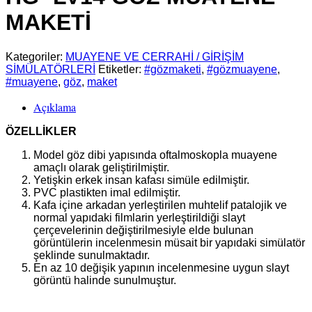
MAKETİ
Kategoriler:
MUAYENE VE CERRAHİ / GİRİŞİM
SİMÜLATÖRLERİ
Etiketler:
#gözmaketi
,
#gözmuayene
,
#muayene
,
göz
,
maket
Açıklama
ÖZELLİKLER
Model göz dibi yapısında oftalmoskopla muayene
amaçlı olarak geliştirilmiştir.
Yetişkin erkek insan kafası simüle edilmiştir.
PVC plastikten imal edilmiştir.
Kafa içine arkadan yerleştirilen muhtelif patalojik ve
normal yapıdaki filmlarin yerleştirildiği slayt
çerçevelerinin değiştirilmesiyle elde bulunan
görüntülerin incelenmesin müsait bir yapıdaki simülatör
şeklinde sunulmaktadır.
En az 10 değişik yapının incelenmesine uygun slayt
görüntü halinde sunulmuştur.