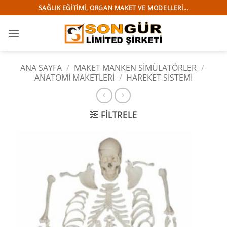
İçeriğe
SAĞLIK EĞITIMI, ORGAN MAKET VE MODELLERI...
atla
ANA SAYFA
/
MAKET MANKEN SİMÜLATÖRLER
/
ANATOMİ MAKETLERİ
/
HAREKET SISTEMI
FILTRELE