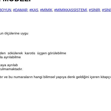
BOYUN
,
#DAMAR
,
#KAS
,
#MİMİK
,
#MİMİKKASSİSTEMİ
,
#SİNİR
,
#SİN
un ölçülerine uygu
den sökülerek karotis üçgen görülebilme
la ayrılabilme
rçaya ayrılab
ozulmamaktadır.
 ve bu numaraların hangi bilimsel yapıya denk geldiğini içeren kitapçık 