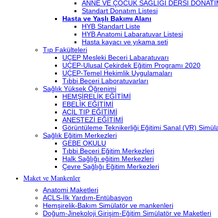
ANNE VE ÇOCUK SAĞLIĞI DERSİ DONATI
Standart Donatım Listesi
Hasta ve Yaşlı Bakımı Alanı
HYB Standart Liste
HYB Anatomi Labaratuvar Listesi
Hasta kayacı ve yıkama seti
Tıp Fakülteleri
UÇEP Mesleki Beceri Labaratuvarı
UÇEP-Ulusal Çekirdek Eğitim Programı 2020
UÇEP-Temel Hekimlik Uygulamaları
Tıbbi Beceri Laboratuvarları
Sağlık Yüksek Öğrenimi
HEMŞİRELİK EĞİTİMİ
EBELİK EĞİTİMİ
ACİL TIP EĞİTİMİ
ANESTEZİ EĞİTİMİ
Görüntüleme Teknikerliği Eğitimi Sanal (VR) Simü
Sağlık Eğitim Merkezleri
GEBE OKULU
Tıbbi Beceri Eğitim Merkezleri
Halk Sağlığı eğitim Merkezleri
Çevre Sağlığı Eğitim Merkezleri
Maket ve Mankenler
Anatomi Maketleri
ACLS-İlk Yardım-Entübasyon
Hemşirelik-Bakım Simülatör ve mankenleri
Doğum-Jinekoloji Girişim-Eğitim Simülatör ve Maketleri