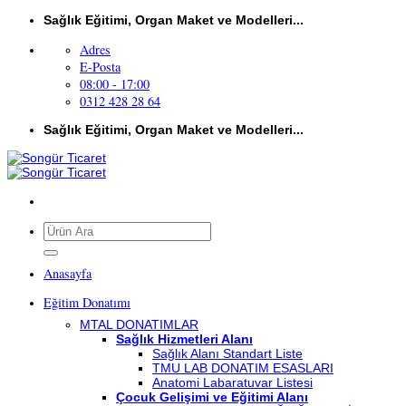
İçeriğe
Sağlık Eğitimi, Organ Maket ve Modelleri...
atla
Adres
E-Posta
08:00 - 17:00
0312 428 28 64
Sağlık Eğitimi, Organ Maket ve Modelleri...
Ara:
Anasayfa
Eğitim Donatımı
MTAL DONATIMLAR
Sağlık Hizmetleri Alanı
Sağlık Alanı Standart Liste
TMU LAB DONATIM ESASLARI
Anatomi Labaratuvar Listesi
Çocuk Gelişimi ve Eğitimi Alanı