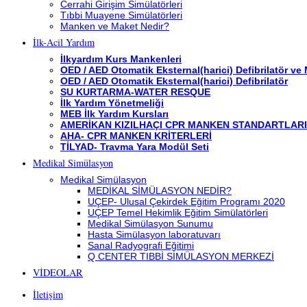
Cerrahi Girişim Simülatörleri
Tıbbi Muayene Simülatörleri
Manken ve Maket Nedir?
İlk-Acil Yardım
İlkyardım Kurs Mankenleri
OED / AED Otomatik Eksternal(harici) Defibrilatör ve
OED / AED Otomatik Eksternal(harici) Defibrilatör
SU KURTARMA-WATER RESQUE
İlk Yardım Yönetmeliği
MEB İlk Yardım Kursları
AMERİKAN KIZILHAÇI CPR MANKEN STANDARTLARI
AHA- CPR MANKEN KRİTERLERİ
TİLYAD- Travma Yara Modül Seti
Medikal Simülasyon
Medikal Simülasyon
MEDİKAL SİMÜLASYON NEDİR?
UÇEP- Ulusal Çekirdek Eğitim Programı 2020
UÇEP Temel Hekimlik Eğitim Simülatörleri
Medikal Simülasyon Sunumu
Hasta Simülasyon laboratuvarı
Sanal Radyografi Eğitimi
Q CENTER TIBBİ SİMÜLASYON MERKEZİ
VİDEOLAR
İletişim