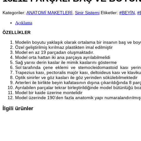
Kategoriler:
ANATOMİ MAKETLERİ
,
Sinir Sistemi
Etiketler:
#BEYİN
,
#
Açıklama
ÖZELLİKLER
Modelin boyutu yaklaşık olarak ortalama bir insanın baş ve boy
Özel geliştirilmiş kırılmaz plastikten imal edilmiştir
Model en az 19 parçadan oluşmaktadır.
Model orta hattan iki ana parçaya ayrılabilmelidi
Sağ yarısı derin kaslar ile mimik kaslarını gösterme
Sol tarafında çene eklemi ve stemocleidomastoid kası yerin
Trapezius kası, pectoralis majör kası, deltoideus kası ve klaviku
Optik sinirler ve göz kasları ile göz yerinden sökülebilmektedir
Arterleri ile birlikte beyin kafatasının dışına çıkarıldığında 8 pa
Ayrılabilen parçalar tekrar birleştirildiğinde model bütünlüğü b
Model bir kaide üzerine montelidir
Model üzerinde 190’den fazla anatomik yapı numaralandırılmıştır
İlgili ürünler