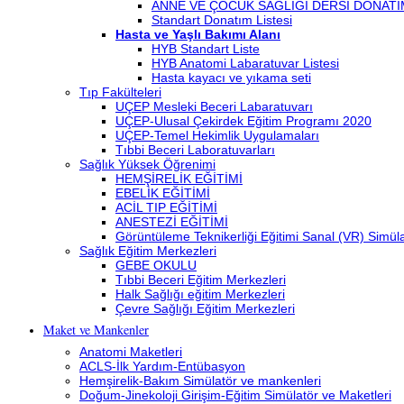
ANNE VE ÇOCUK SAĞLIĞI DERSİ DONATI
Standart Donatım Listesi
Hasta ve Yaşlı Bakımı Alanı
HYB Standart Liste
HYB Anatomi Labaratuvar Listesi
Hasta kayacı ve yıkama seti
Tıp Fakülteleri
UÇEP Mesleki Beceri Labaratuvarı
UÇEP-Ulusal Çekirdek Eğitim Programı 2020
UÇEP-Temel Hekimlik Uygulamaları
Tıbbi Beceri Laboratuvarları
Sağlık Yüksek Öğrenimi
HEMŞİRELİK EĞİTİMİ
EBELİK EĞİTİMİ
ACİL TIP EĞİTİMİ
ANESTEZİ EĞİTİMİ
Görüntüleme Teknikerliği Eğitimi Sanal (VR) Simü
Sağlık Eğitim Merkezleri
GEBE OKULU
Tıbbi Beceri Eğitim Merkezleri
Halk Sağlığı eğitim Merkezleri
Çevre Sağlığı Eğitim Merkezleri
Maket ve Mankenler
Anatomi Maketleri
ACLS-İlk Yardım-Entübasyon
Hemşirelik-Bakım Simülatör ve mankenleri
Doğum-Jinekoloji Girişim-Eğitim Simülatör ve Maketleri