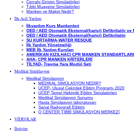
Cerrahi Girişim Simülatörleri
Tıbbi Muayene Simülatörleri
Manken ve Maket Nedir?
İlk-Acil Yardım
İlkyardım Kurs Mankenleri
OED / AED Otomatik Eksternal(harici) Defibrilatör ve
OED / AED Otomatik Eksternal(harici) Defibrilatör
SU KURTARMA-WATER RESQUE
İlk Yardım Yönetmeliği
MEB İlk Yardım Kursları
AMERİKAN KIZILHAÇI CPR MANKEN STANDARTLARI
AHA- CPR MANKEN KRİTERLERİ
TİLYAD- Travma Yara Modül Seti
Medikal Simülasyon
Medikal Simülasyon
MEDİKAL SİMÜLASYON NEDİR?
UÇEP- Ulusal Çekirdek Eğitim Programı 2020
UÇEP Temel Hekimlik Eğitim Simülatörleri
Medikal Simülasyon Sunumu
Hasta Simülasyon laboratuvarı
Sanal Radyografi Eğitimi
Q CENTER TIBBİ SİMÜLASYON MERKEZİ
VİDEOLAR
İletişim