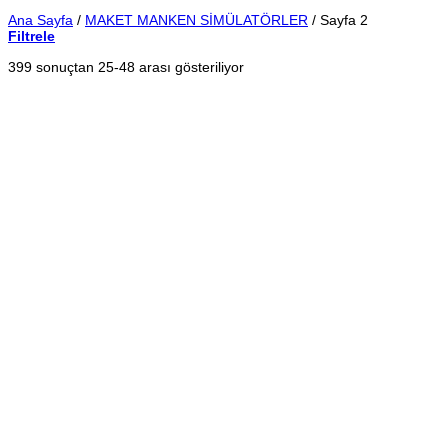
Ana Sayfa
/
MAKET MANKEN SİMÜLATÖRLER
/
Sayfa 2
Filtrele
En
399 sonuçtan 25-48 arası gösteriliyor
yeniye
göre
sıralandı