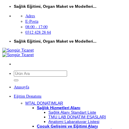
İçeriğe
Sağlık Eğitimi, Organ Maket ve Modelleri...
atla
Adres
E-Posta
08:00 - 17:00
0312 428 28 64
Sağlık Eğitimi, Organ Maket ve Modelleri...
Ara:
Anasayfa
Eğitim Donatımı
MTAL DONATIMLAR
Sağlık Hizmetleri Alanı
Sağlık Alanı Standart Liste
TMU LAB DONATIM ESASLARI
Anatomi Labaratuvar Listesi
Çocuk Gelişimi ve Eğitimi Alanı