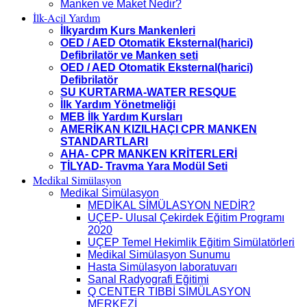
Manken ve Maket Nedir?
İlk-Acil Yardım
İlkyardım Kurs Mankenleri
OED / AED Otomatik Eksternal(harici)
Defibrilatör ve Manken seti
OED / AED Otomatik Eksternal(harici)
Defibrilatör
SU KURTARMA-WATER RESQUE
İlk Yardım Yönetmeliği
MEB İlk Yardım Kursları
AMERİKAN KIZILHAÇI CPR MANKEN
STANDARTLARI
AHA- CPR MANKEN KRİTERLERİ
TİLYAD- Travma Yara Modül Seti
Medikal Simülasyon
Medikal Simülasyon
MEDİKAL SİMÜLASYON NEDİR?
UÇEP- Ulusal Çekirdek Eğitim Programı
2020
UÇEP Temel Hekimlik Eğitim Simülatörleri
Medikal Simülasyon Sunumu
Hasta Simülasyon laboratuvarı
Sanal Radyografi Eğitimi
Q CENTER TIBBİ SİMÜLASYON
MERKEZİ