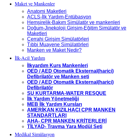
Maket ve Mankenler
Anatomi Maketleri
ACLS-İlk Yardım-Entübasyon
Hemşirelik-Bakım Simülatör ve mankenleri
Doğum-Jinekoloji Girişim-Eğitim Simülatör ve
Maketleri
Cerrahi Girişim Simülatörleri
Tıbbi Muayene Simülatörleri
Manken ve Maket Nedir?
İlk-Acil Yardım
İlkyardım Kurs Mankenleri
OED / AED Otomatik Eksternal(harici)
Defibrilatör ve Manken seti
OED / AED Otomatik Eksternal(harici)
Defibrilatör
SU KURTARMA-WATER RESQUE
İlk Yardım Yönetmeliği
MEB İlk Yardım Kursları
AMERİKAN KIZILHAÇI CPR MANKEN
STANDARTLARI
AHA- CPR MANKEN KRİTERLERİ
TİLYAD- Travma Yara Modül Seti
Medikal Simülasyon