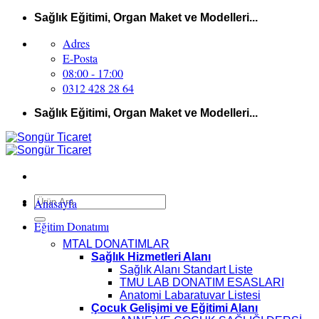
İçeriğe
Sağlık Eğitimi, Organ Maket ve Modelleri...
atla
Adres
E-Posta
08:00 - 17:00
0312 428 28 64
Sağlık Eğitimi, Organ Maket ve Modelleri...
Ara:
Anasayfa
Eğitim Donatımı
MTAL DONATIMLAR
Sağlık Hizmetleri Alanı
Sağlık Alanı Standart Liste
TMU LAB DONATIM ESASLARI
Anatomi Labaratuvar Listesi
Çocuk Gelişimi ve Eğitimi Alanı