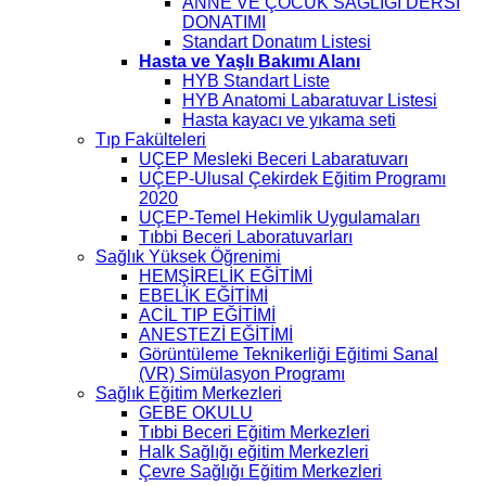
ANNE VE ÇOCUK SAĞLIĞI DERSİ
DONATIMI
Standart Donatım Listesi
Hasta ve Yaşlı Bakımı Alanı
HYB Standart Liste
HYB Anatomi Labaratuvar Listesi
Hasta kayacı ve yıkama seti
Tıp Fakülteleri
UÇEP Mesleki Beceri Labaratuvarı
UÇEP-Ulusal Çekirdek Eğitim Programı
2020
UÇEP-Temel Hekimlik Uygulamaları
Tıbbi Beceri Laboratuvarları
Sağlık Yüksek Öğrenimi
HEMŞİRELİK EĞİTİMİ
EBELİK EĞİTİMİ
ACİL TIP EĞİTİMİ
ANESTEZİ EĞİTİMİ
Görüntüleme Teknikerliği Eğitimi Sanal
(VR) Simülasyon Programı
Sağlık Eğitim Merkezleri
GEBE OKULU
Tıbbi Beceri Eğitim Merkezleri
Halk Sağlığı eğitim Merkezleri
Çevre Sağlığı Eğitim Merkezleri