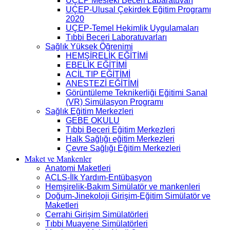
UÇEP Mesleki Beceri Labaratuvarı
UÇEP-Ulusal Çekirdek Eğitim Programı
2020
UÇEP-Temel Hekimlik Uygulamaları
Tıbbi Beceri Laboratuvarları
Sağlık Yüksek Öğrenimi
HEMŞİRELİK EĞİTİMİ
EBELİK EĞİTİMİ
ACİL TIP EĞİTİMİ
ANESTEZİ EĞİTİMİ
Görüntüleme Teknikerliği Eğitimi Sanal
(VR) Simülasyon Programı
Sağlık Eğitim Merkezleri
GEBE OKULU
Tıbbi Beceri Eğitim Merkezleri
Halk Sağlığı eğitim Merkezleri
Çevre Sağlığı Eğitim Merkezleri
Maket ve Mankenler
Anatomi Maketleri
ACLS-İlk Yardım-Entübasyon
Hemşirelik-Bakım Simülatör ve mankenleri
Doğum-Jinekoloji Girişim-Eğitim Simülatör ve
Maketleri
Cerrahi Girişim Simülatörleri
Tıbbi Muayene Simülatörleri