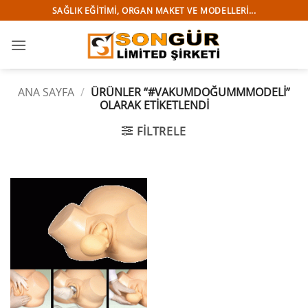
İçeriğe
SAĞLIK EĞITIMI, ORGAN MAKET VE MODELLERI...
atla
ANA SAYFA
/
ÜRÜNLER “#VAKUMDOĞUMMMODELI”
OLARAK ETIKETLENDI
FILTRELE