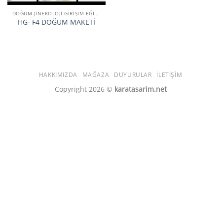
DOĞUM-JİNEKOLOJİ GİRİŞİM-EĞİTİM SİMÜLATÖR VE MAKETLERİ
HG- F4 DOĞUM MAKETİ
HAKKIMIZDA
MAĞAZA
DUYURULAR
İLETIŞIM
Copyright 2026 ©
karatasarim.net