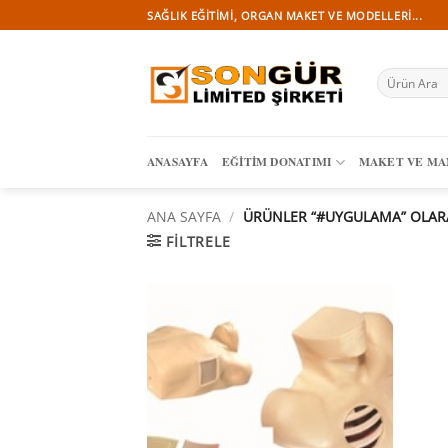
İçeriğe
SAĞLIK EĞITIMI, ORGAN MAKET VE MODELLERI...
atla
Ara:
ANASAYFA
EĞITIM DONATIMI
MAKET VE M
ANA SAYFA
/
ÜRÜNLER “#UYGULAMA” OLARA
FILTRELE