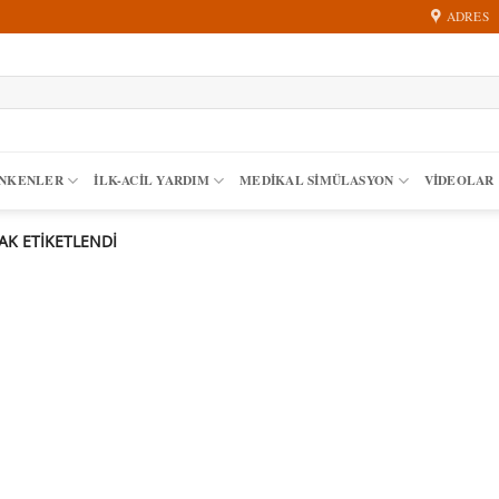
ADRES
ANKENLER
İLK-ACIL YARDIM
MEDIKAL SIMÜLASYON
VİDEOLAR
K ETIKETLENDI