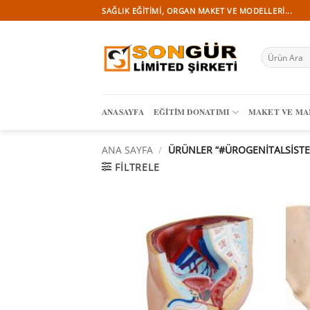
İçeriğe
SAĞLIK EĞITIMI, ORGAN MAKET VE MODELLERI...
atla
Ara:
ANASAYFA
EĞITIM DONATIMI
MAKET VE M
ANA SAYFA
/
ÜRÜNLER “#ÜROGENITALSISTE
FILTRELE