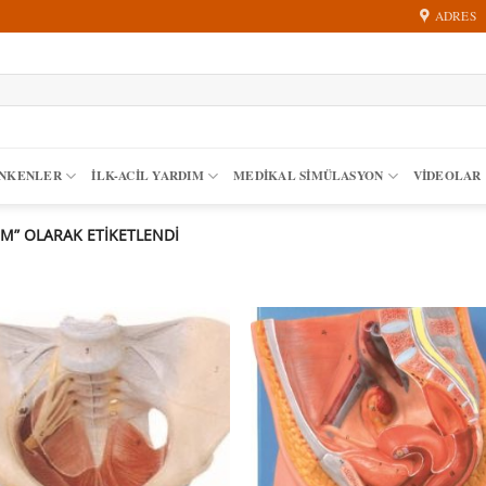
ADRES
ANKENLER
İLK-ACIL YARDIM
MEDIKAL SIMÜLASYON
VİDEOLAR
M” OLARAK ETIKETLENDI