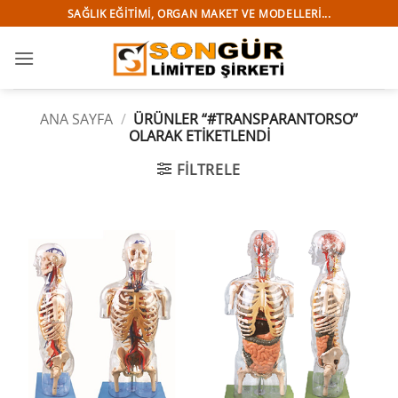
İçeriğe
SAĞLIK EĞITIMI, ORGAN MAKET VE MODELLERI...
atla
ANA SAYFA
/
ÜRÜNLER “#TRANSPARANTORSO”
OLARAK ETIKETLENDI
FILTRELE