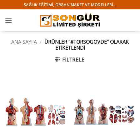
İçeriğe
SAĞLIK EĞITIMI, ORGAN MAKET VE MODELLERI...
atla
ANA SAYFA
/
ÜRÜNLER “#TORSOGÖVDE” OLARAK
ETIKETLENDI
FILTRELE