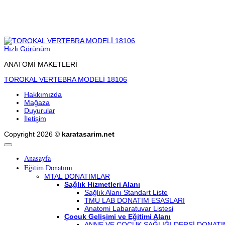
Hızlı Görünüm
ANATOMİ MAKETLERİ
TOROKAL VERTEBRA MODELİ 18106
Hakkımızda
Mağaza
Duyurular
İletişim
Copyright 2026 ©
karatasarim.net
Anasayfa
Eğitim Donatımı
MTAL DONATIMLAR
Sağlık Hizmetleri Alanı
Sağlık Alanı Standart Liste
TMU LAB DONATIM ESASLARI
Anatomi Labaratuvar Listesi
Çocuk Gelişimi ve Eğitimi Alanı
ANNE VE ÇOCUK SAĞLIĞI DERSİ DONATI