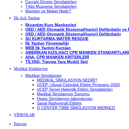
Cerrahi Girişim Simülatörleri
Tıbbi Muayene Simülatörleri
Manken ve Maket Nedir?
İlk-Acil Yardım
İlkyardım Kurs Mankenleri
OED / AED Otomatik Eksternal(harici) Defibrilatör ve
OED / AED Otomatik Eksternal(harici) Defibrilatör
SU KURTARMA-WATER RESQUE
İlk Yardım Yönetmeliği
MEB İlk Yardım Kursları
AMERİKAN KIZILHAÇI CPR MANKEN STANDARTLARI
AHA- CPR MANKEN KRİTERLERİ
TİLYAD- Travma Yara Modül Seti
Medikal Simülasyon
Medikal Simülasyon
MEDİKAL SİMÜLASYON NEDİR?
UÇEP- Ulusal Çekirdek Eğitim Programı 2020
UÇEP Temel Hekimlik Eğitim Simülatörleri
Medikal Simülasyon Sunumu
Hasta Simülasyon laboratuvarı
Sanal Radyografi Eğitimi
Q CENTER TIBBİ SİMÜLASYON MERKEZİ
VİDEOLAR
İletişim