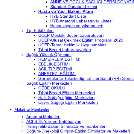
ANNE VE ÇOCUK SAĞLIĞI DERSİ DONATI
Standart Donatım Listesi
Hasta ve Yaşlı Bakımı Alanı
HYB Standart Liste
HYB Anatomi Labaratuvar Listesi
Hasta kayacı ve yıkama seti
Tıp Fakülteleri
UÇEP Mesleki Beceri Labaratuvarı
UÇEP-Ulusal Çekirdek Eğitim Programı 2020
UÇEP-Temel Hekimlik Uygulamaları
Tıbbi Beceri Laboratuvarları
Sağlık Yüksek Öğrenimi
HEMŞİRELİK EĞİTİMİ
EBELİK EĞİTİMİ
ACİL TIP EĞİTİMİ
ANESTEZİ EĞİTİMİ
Görüntüleme Teknikerliği Eğitimi Sanal (VR) Simü
Sağlık Eğitim Merkezleri
GEBE OKULU
Tıbbi Beceri Eğitim Merkezleri
Halk Sağlığı eğitim Merkezleri
Çevre Sağlığı Eğitim Merkezleri
Maket ve Mankenler
Anatomi Maketleri
ACLS-İlk Yardım-Entübasyon
Hemşirelik-Bakım Simülatör ve mankenleri
Doğum-Jinekoloji Girişim-Eğitim Simülatör ve Maketleri