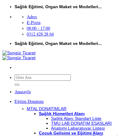
İçeriğe
Sağlık Eğitimi, Organ Maket ve Modelleri...
atla
Adres
E-Posta
08:00 - 17:00
0312 428 28 64
Sağlık Eğitimi, Organ Maket ve Modelleri...
Ara:
Anasayfa
Eğitim Donatımı
MTAL DONATIMLAR
Sağlık Hizmetleri Alanı
Sağlık Alanı Standart Liste
TMU LAB DONATIM ESASLARI
Anatomi Labaratuvar Listesi
Çocuk Gelişimi ve Eğitimi Alanı