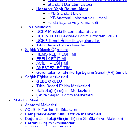
Standart Donatım Listesi
Hasta ve Yaşlı Bakımı Alanı
HYB Standart Liste
HYB Anatomi Labaratuvar Listesi
Hasta kayacı ve yıkama seti
Tıp Fakülteleri
UÇEP Mesleki Beceri Labaratuvarı
UÇEP-Ulusal Çekirdek Eğitim Programı 2020
UÇEP-Temel Hekimlik Uygulamaları
Tıbbi Beceri Laboratuvarları
Sağlık Yüksek Öğrenimi
HEMŞİRELİK EĞİTİMİ
EBELİK EĞİTİMİ
ACİL TIP EĞİTİMİ
ANESTEZİ EĞİTİMİ
Görüntüleme Teknikerliği Eğitimi Sanal (VR) Simü
Sağlık Eğitim Merkezleri
GEBE OKULU
Tıbbi Beceri Eğitim Merkezleri
Halk Sağlığı eğitim Merkezleri
Çevre Sağlığı Eğitim Merkezleri
Maket ve Mankenler
Anatomi Maketleri
ACLS-İlk Yardım-Entübasyon
Hemşirelik-Bakım Simülatör ve mankenleri
Doğum-Jinekoloji Girişim-Eğitim Simülatör ve Maketleri
Cerrahi Girişim Simülatörleri