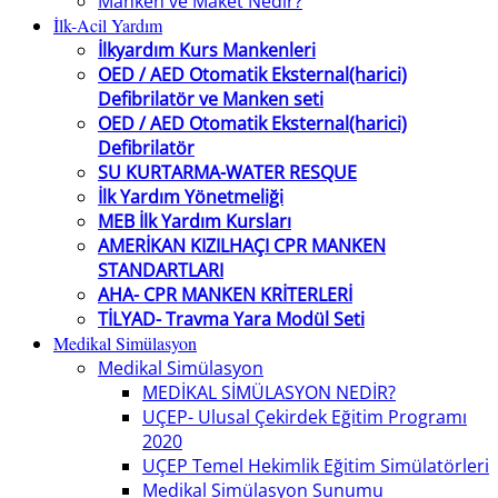
Manken ve Maket Nedir?
İlk-Acil Yardım
İlkyardım Kurs Mankenleri
OED / AED Otomatik Eksternal(harici)
Defibrilatör ve Manken seti
OED / AED Otomatik Eksternal(harici)
Defibrilatör
SU KURTARMA-WATER RESQUE
İlk Yardım Yönetmeliği
MEB İlk Yardım Kursları
AMERİKAN KIZILHAÇI CPR MANKEN
STANDARTLARI
AHA- CPR MANKEN KRİTERLERİ
TİLYAD- Travma Yara Modül Seti
Medikal Simülasyon
Medikal Simülasyon
MEDİKAL SİMÜLASYON NEDİR?
UÇEP- Ulusal Çekirdek Eğitim Programı
2020
UÇEP Temel Hekimlik Eğitim Simülatörleri
Medikal Simülasyon Sunumu