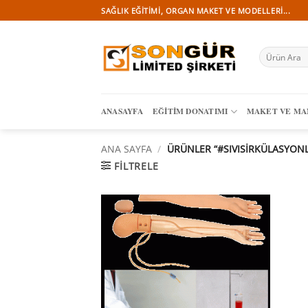
İçeriğe
SAĞLIK EĞITIMI, ORGAN MAKET VE MODELLERI...
atla
Ara:
ANASAYFA
EĞITIM DONATIMI
MAKET VE M
ANA SAYFA
/
ÜRÜNLER “#SIVISIRKÜLASYONL
FILTRELE