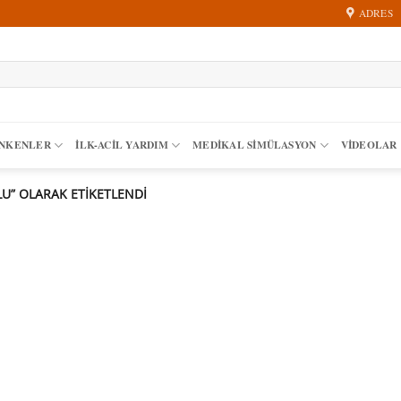
ADRES
ANKENLER
İLK-ACIL YARDIM
MEDIKAL SIMÜLASYON
VİDEOLAR
U” OLARAK ETIKETLENDI