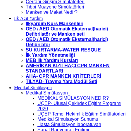
Cerrahi Girişim Simülatörleri
Tıbbi Muayene Simülatörleri
Manken ve Maket Nedir?
İlk-Acil Yardım
İlkyardım Kurs Mankenleri
OED / AED Otomatik Eksternal(harici)
Defibrilatör ve Manken seti
OED / AED Otomatik Eksternal(harici)
Defibrilatör
SU KURTARMA-WATER RESQUE
İlk Yardım Yönetmeliği
MEB İlk Yardım Kursları
AMERİKAN KIZILHAÇI CPR MANKEN
STANDARTLARI
AHA- CPR MANKEN KRİTERLERİ
TİLYAD- Travma Yara Modül Seti
Medikal Simülasyon
Medikal Simülasyon
MEDİKAL SİMÜLASYON NEDİR?
UÇEP- Ulusal Çekirdek Eğitim Programı
2020
UÇEP Temel Hekimlik Eğitim Simülatörleri
Medikal Simülasyon Sunumu
Hasta Simülasyon laboratuvarı
Sanal Radyografi Eğitimi