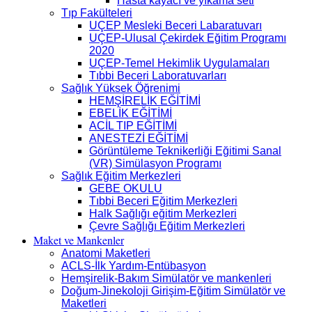
Hasta kayacı ve yıkama seti
Tıp Fakülteleri
UÇEP Mesleki Beceri Labaratuvarı
UÇEP-Ulusal Çekirdek Eğitim Programı
2020
UÇEP-Temel Hekimlik Uygulamaları
Tıbbi Beceri Laboratuvarları
Sağlık Yüksek Öğrenimi
HEMŞİRELİK EĞİTİMİ
EBELİK EĞİTİMİ
ACİL TIP EĞİTİMİ
ANESTEZİ EĞİTİMİ
Görüntüleme Teknikerliği Eğitimi Sanal
(VR) Simülasyon Programı
Sağlık Eğitim Merkezleri
GEBE OKULU
Tıbbi Beceri Eğitim Merkezleri
Halk Sağlığı eğitim Merkezleri
Çevre Sağlığı Eğitim Merkezleri
Maket ve Mankenler
Anatomi Maketleri
ACLS-İlk Yardım-Entübasyon
Hemşirelik-Bakım Simülatör ve mankenleri
Doğum-Jinekoloji Girişim-Eğitim Simülatör ve
Maketleri