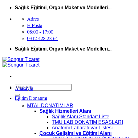
İçeriğe
Sağlık Eğitimi, Organ Maket ve Modelleri...
atla
Adres
E-Posta
08:00 - 17:00
0312 428 28 64
Sağlık Eğitimi, Organ Maket ve Modelleri...
Ara:
Anasayfa
Eğitim Donatımı
MTAL DONATIMLAR
Sağlık Hizmetleri Alanı
Sağlık Alanı Standart Liste
TMU LAB DONATIM ESASLARI
Anatomi Labaratuvar Listesi
Çocuk Gelişimi ve Eğitimi Alanı