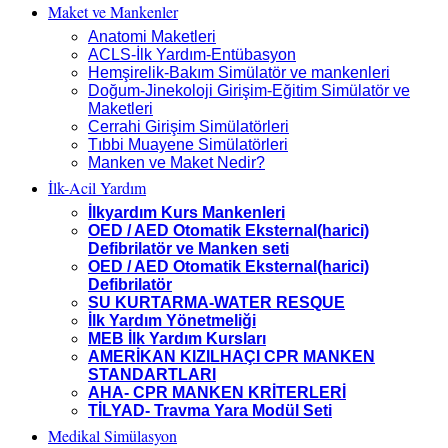
Maket ve Mankenler
Anatomi Maketleri
ACLS-İlk Yardım-Entübasyon
Hemşirelik-Bakım Simülatör ve mankenleri
Doğum-Jinekoloji Girişim-Eğitim Simülatör ve
Maketleri
Cerrahi Girişim Simülatörleri
Tıbbi Muayene Simülatörleri
Manken ve Maket Nedir?
İlk-Acil Yardım
İlkyardım Kurs Mankenleri
OED / AED Otomatik Eksternal(harici)
Defibrilatör ve Manken seti
OED / AED Otomatik Eksternal(harici)
Defibrilatör
SU KURTARMA-WATER RESQUE
İlk Yardım Yönetmeliği
MEB İlk Yardım Kursları
AMERİKAN KIZILHAÇI CPR MANKEN
STANDARTLARI
AHA- CPR MANKEN KRİTERLERİ
TİLYAD- Travma Yara Modül Seti
Medikal Simülasyon