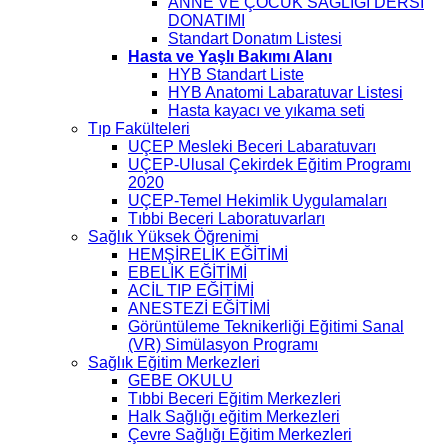
ANNE VE ÇOCUK SAĞLIĞI DERSİ
DONATIMI
Standart Donatım Listesi
Hasta ve Yaşlı Bakımı Alanı
HYB Standart Liste
HYB Anatomi Labaratuvar Listesi
Hasta kayacı ve yıkama seti
Tıp Fakülteleri
UÇEP Mesleki Beceri Labaratuvarı
UÇEP-Ulusal Çekirdek Eğitim Programı
2020
UÇEP-Temel Hekimlik Uygulamaları
Tıbbi Beceri Laboratuvarları
Sağlık Yüksek Öğrenimi
HEMŞİRELİK EĞİTİMİ
EBELİK EĞİTİMİ
ACİL TIP EĞİTİMİ
ANESTEZİ EĞİTİMİ
Görüntüleme Teknikerliği Eğitimi Sanal
(VR) Simülasyon Programı
Sağlık Eğitim Merkezleri
GEBE OKULU
Tıbbi Beceri Eğitim Merkezleri
Halk Sağlığı eğitim Merkezleri
Çevre Sağlığı Eğitim Merkezleri