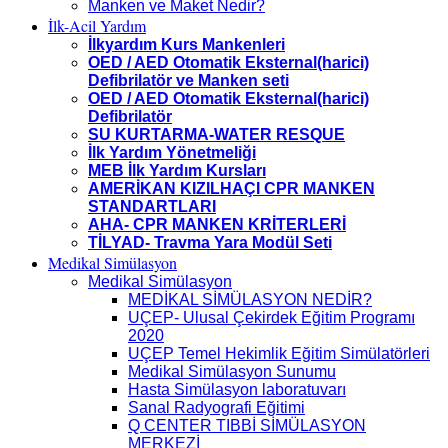
Manken ve Maket Nedir?
İlk-Acil Yardım
İlkyardım Kurs Mankenleri
OED / AED Otomatik Eksternal(harici)
Defibrilatör ve Manken seti
OED / AED Otomatik Eksternal(harici)
Defibrilatör
SU KURTARMA-WATER RESQUE
İlk Yardım Yönetmeliği
MEB İlk Yardım Kursları
AMERİKAN KIZILHAÇI CPR MANKEN
STANDARTLARI
AHA- CPR MANKEN KRİTERLERİ
TİLYAD- Travma Yara Modül Seti
Medikal Simülasyon
Medikal Simülasyon
MEDİKAL SİMÜLASYON NEDİR?
UÇEP- Ulusal Çekirdek Eğitim Programı
2020
UÇEP Temel Hekimlik Eğitim Simülatörleri
Medikal Simülasyon Sunumu
Hasta Simülasyon laboratuvarı
Sanal Radyografi Eğitimi
Q CENTER TIBBİ SİMÜLASYON
MERKEZİ