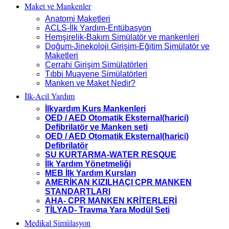
Maket ve Mankenler
Anatomi Maketleri
ACLS-İlk Yardım-Entübasyon
Hemşirelik-Bakım Simülatör ve mankenleri
Doğum-Jinekoloji Girişim-Eğitim Simülatör ve
Maketleri
Cerrahi Girişim Simülatörleri
Tıbbi Muayene Simülatörleri
Manken ve Maket Nedir?
İlk-Acil Yardım
İlkyardım Kurs Mankenleri
OED / AED Otomatik Eksternal(harici)
Defibrilatör ve Manken seti
OED / AED Otomatik Eksternal(harici)
Defibrilatör
SU KURTARMA-WATER RESQUE
İlk Yardım Yönetmeliği
MEB İlk Yardım Kursları
AMERİKAN KIZILHAÇI CPR MANKEN
STANDARTLARI
AHA- CPR MANKEN KRİTERLERİ
TİLYAD- Travma Yara Modül Seti
Medikal Simülasyon