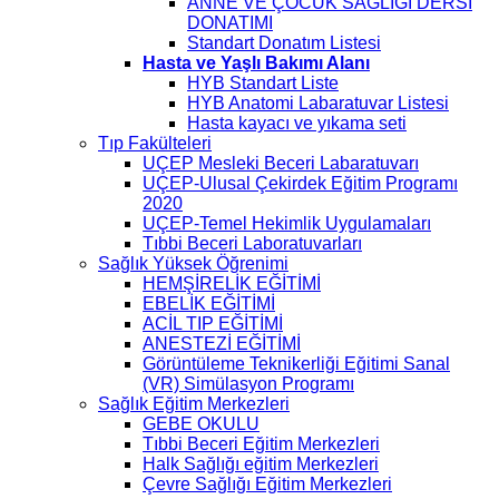
ANNE VE ÇOCUK SAĞLIĞI DERSİ
DONATIMI
Standart Donatım Listesi
Hasta ve Yaşlı Bakımı Alanı
HYB Standart Liste
HYB Anatomi Labaratuvar Listesi
Hasta kayacı ve yıkama seti
Tıp Fakülteleri
UÇEP Mesleki Beceri Labaratuvarı
UÇEP-Ulusal Çekirdek Eğitim Programı
2020
UÇEP-Temel Hekimlik Uygulamaları
Tıbbi Beceri Laboratuvarları
Sağlık Yüksek Öğrenimi
HEMŞİRELİK EĞİTİMİ
EBELİK EĞİTİMİ
ACİL TIP EĞİTİMİ
ANESTEZİ EĞİTİMİ
Görüntüleme Teknikerliği Eğitimi Sanal
(VR) Simülasyon Programı
Sağlık Eğitim Merkezleri
GEBE OKULU
Tıbbi Beceri Eğitim Merkezleri
Halk Sağlığı eğitim Merkezleri
Çevre Sağlığı Eğitim Merkezleri