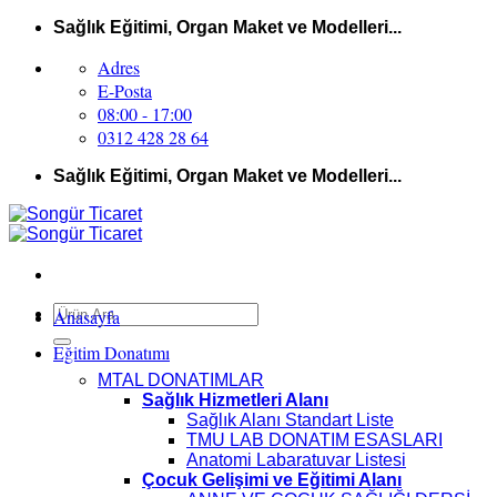
İçeriğe
Sağlık Eğitimi, Organ Maket ve Modelleri...
atla
Adres
E-Posta
08:00 - 17:00
0312 428 28 64
Sağlık Eğitimi, Organ Maket ve Modelleri...
Ara:
Anasayfa
Eğitim Donatımı
MTAL DONATIMLAR
Sağlık Hizmetleri Alanı
Sağlık Alanı Standart Liste
TMU LAB DONATIM ESASLARI
Anatomi Labaratuvar Listesi
Çocuk Gelişimi ve Eğitimi Alanı