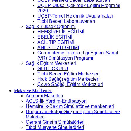
UÇEP Mesleki Beceri Labaratuvarı
UÇEP-Ulusal Çekirdek Eğitim Programı
2020
UÇEP-Temel Hekimlik Uygulamaları
Tıbbi Beceri Laboratuvarları
Sağlık Yüksek Öğrenimi
HEMŞİRELİK EĞİTİMİ
EBELİK EĞİTİMİ
ACİL TIP EĞİTİMİ
ANESTEZİ EĞİTİMİ
Görüntüleme Teknikerliği Eğitimi Sanal
(VR) Simülasyon Programı
Sağlık Eğitim Merkezleri
GEBE OKULU
Tıbbi Beceri Eğitim Merkezleri
Halk Sağlığı eğitim Merkezleri
Çevre Sağlığı Eğitim Merkezleri
Maket ve Mankenler
Anatomi Maketleri
ACLS-İlk Yardım-Entübasyon
Hemşirelik-Bakım Simülatör ve mankenleri
Doğum-Jinekoloji Girişim-Eğitim Simülatör ve
Maketleri
Cerrahi Girişim Simülatörleri
Tıbbi Muayene Simülatörleri