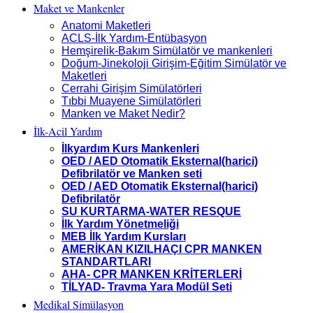
Maket ve Mankenler
Anatomi Maketleri
ACLS-İlk Yardım-Entübasyon
Hemşirelik-Bakım Simülatör ve mankenleri
Doğum-Jinekoloji Girişim-Eğitim Simülatör ve
Maketleri
Cerrahi Girişim Simülatörleri
Tıbbi Muayene Simülatörleri
Manken ve Maket Nedir?
İlk-Acil Yardım
İlkyardım Kurs Mankenleri
OED / AED Otomatik Eksternal(harici)
Defibrilatör ve Manken seti
OED / AED Otomatik Eksternal(harici)
Defibrilatör
SU KURTARMA-WATER RESQUE
İlk Yardım Yönetmeliği
MEB İlk Yardım Kursları
AMERİKAN KIZILHAÇI CPR MANKEN
STANDARTLARI
AHA- CPR MANKEN KRİTERLERİ
TİLYAD- Travma Yara Modül Seti
Medikal Simülasyon