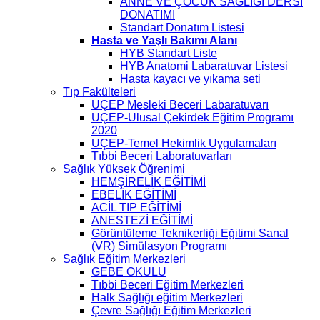
ANNE VE ÇOCUK SAĞLIĞI DERSİ
DONATIMI
Standart Donatım Listesi
Hasta ve Yaşlı Bakımı Alanı
HYB Standart Liste
HYB Anatomi Labaratuvar Listesi
Hasta kayacı ve yıkama seti
Tıp Fakülteleri
UÇEP Mesleki Beceri Labaratuvarı
UÇEP-Ulusal Çekirdek Eğitim Programı
2020
UÇEP-Temel Hekimlik Uygulamaları
Tıbbi Beceri Laboratuvarları
Sağlık Yüksek Öğrenimi
HEMŞİRELİK EĞİTİMİ
EBELİK EĞİTİMİ
ACİL TIP EĞİTİMİ
ANESTEZİ EĞİTİMİ
Görüntüleme Teknikerliği Eğitimi Sanal
(VR) Simülasyon Programı
Sağlık Eğitim Merkezleri
GEBE OKULU
Tıbbi Beceri Eğitim Merkezleri
Halk Sağlığı eğitim Merkezleri
Çevre Sağlığı Eğitim Merkezleri