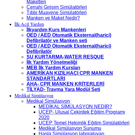
Maketleri
Cerrahi Girişim Simülatörleri
Tıbbi Muayene Simülatörleri
Manken ve Maket Nedir?
İlk-Acil Yardım
İlkyardım Kurs Mankenleri
OED / AED Otomatik Eksternal(harici)
Defibrilatör ve Manken seti
OED / AED Otomatik Eksternal(harici)
Defibrilatör
SU KURTARMA-WATER RESQUE
İlk Yardım Yönetmeliği
MEB İlk Yardım Kursları
AMERİKAN KIZILHAÇI CPR MANKEN
STANDARTLARI
AHA- CPR MANKEN KRİTERLERİ
TİLYAD- Travma Yara Modül Seti
Medikal Simülasyon
Medikal Simülasyon
MEDİKAL SİMÜLASYON NEDİR?
UÇEP- Ulusal Çekirdek Eğitim Programı
2020
UÇEP Temel Hekimlik Eğitim Simülatörleri
Medikal Simülasyon Sunumu
Hasta Simülasyon laboratuvarı