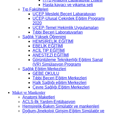
HYB Anatomi Labaratuvar Listesi
Hasta kayacı ve yıkama seti
Tıp Fakülteleri
UÇEP Mesleki Beceri Labaratuvarı
UÇEP-Ulusal Çekirdek Eğitim Programı
2020
UÇEP-Temel Hekimlik Uygulamaları
Tıbbi Beceri Laboratuvarları
Sağlık Yüksek Öğrenimi
HEMŞİRELİK EĞİTİMİ
EBELİK EĞİTİMİ
ACİL TIP EĞİTİMİ
ANESTEZİ EĞİTİMİ
Görüntüleme Teknikerliği Eğitimi Sanal
(VR) Simülasyon Programı
Sağlık Eğitim Merkezleri
GEBE OKULU
Tıbbi Beceri Eğitim Merkezleri
Halk Sağlığı eğitim Merkezleri
Çevre Sağlığı Eğitim Merkezleri
Maket ve Mankenler
Anatomi Maketleri
ACLS-İlk Yardım-Entübasyon
Hemşirelik-Bakım Simülatör ve mankenleri
Doğum-Jinekoloji Girişim-Eğitim Simülatör ve