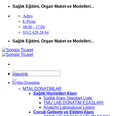
İçeriğe
Sağlık Eğitimi, Organ Maket ve Modelleri...
atla
Adres
E-Posta
08:00 - 17:00
0312 428 28 64
Sağlık Eğitimi, Organ Maket ve Modelleri...
Ara:
Anasayfa
Eğitim Donatımı
MTAL DONATIMLAR
Sağlık Hizmetleri Alanı
Sağlık Alanı Standart Liste
TMU LAB DONATIM ESASLARI
Anatomi Labaratuvar Listesi
Çocuk Gelişimi ve Eğitimi Alanı