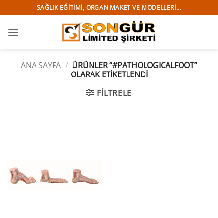
İçeriğe
SAĞLIK EĞITIMI, ORGAN MAKET VE MODELLERI...
atla
ANA SAYFA
/
ÜRÜNLER “#PATHOLOGICALFOOT”
OLARAK ETIKETLENDI
FILTRELE