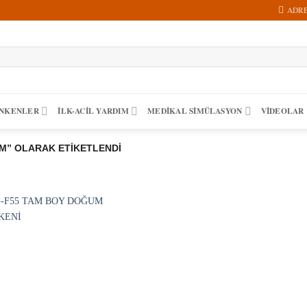
ADR
ANKENLER
İLK-ACIL YARDIM
MEDIKAL SIMÜLASYON
VİDEOLAR
” OLARAK ETIKETLENDI