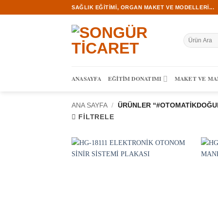
İçeriğe
SAĞLIK EĞITIMI, ORGAN MAKET VE MODELLERI...
atla
Ara:
ANASAYFA
EĞITIM DONATIMI
MAKET VE M
ANA SAYFA
/
ÜRÜNLER “#OTOMATIKDOĞUM
FILTRELE