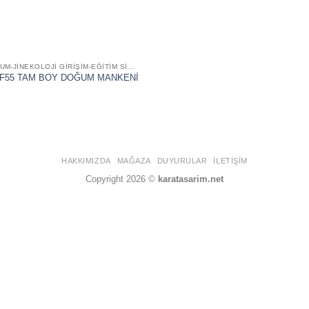
DOĞUM-JİNEKOLOJİ GİRİŞİM-EĞİTİM SİMÜLATÖR VE MAKETLERİ
F55 TAM BOY DOĞUM MANKENİ
HAKKIMIZDA
MAĞAZA
DUYURULAR
İLETIŞIM
Copyright 2026 ©
karatasarim.net