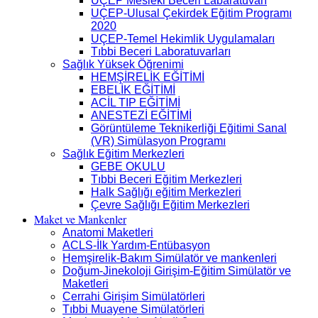
UÇEP Mesleki Beceri Labaratuvarı
UÇEP-Ulusal Çekirdek Eğitim Programı
2020
UÇEP-Temel Hekimlik Uygulamaları
Tıbbi Beceri Laboratuvarları
Sağlık Yüksek Öğrenimi
HEMŞİRELİK EĞİTİMİ
EBELİK EĞİTİMİ
ACİL TIP EĞİTİMİ
ANESTEZİ EĞİTİMİ
Görüntüleme Teknikerliği Eğitimi Sanal
(VR) Simülasyon Programı
Sağlık Eğitim Merkezleri
GEBE OKULU
Tıbbi Beceri Eğitim Merkezleri
Halk Sağlığı eğitim Merkezleri
Çevre Sağlığı Eğitim Merkezleri
Maket ve Mankenler
Anatomi Maketleri
ACLS-İlk Yardım-Entübasyon
Hemşirelik-Bakım Simülatör ve mankenleri
Doğum-Jinekoloji Girişim-Eğitim Simülatör ve
Maketleri
Cerrahi Girişim Simülatörleri
Tıbbi Muayene Simülatörleri