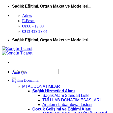
İçeriğe
Sağlık Eğitimi, Organ Maket ve Modelleri...
atla
Adres
E-Posta
08:00 - 17:00
0312 428 28 64
Sağlık Eğitimi, Organ Maket ve Modelleri...
Ara:
Anasayfa
Eğitim Donatımı
MTAL DONATIMLAR
Sağlık Hizmetleri Alanı
Sağlık Alanı Standart Liste
TMU LAB DONATIM ESASLARI
Anatomi Labaratuvar Listesi
Çocuk Gelişimi ve Eğitimi Alanı