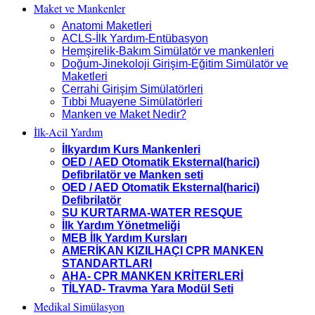
Maket ve Mankenler
Anatomi Maketleri
ACLS-İlk Yardım-Entübasyon
Hemşirelik-Bakım Simülatör ve mankenleri
Doğum-Jinekoloji Girişim-Eğitim Simülatör ve
Maketleri
Cerrahi Girişim Simülatörleri
Tıbbi Muayene Simülatörleri
Manken ve Maket Nedir?
İlk-Acil Yardım
İlkyardım Kurs Mankenleri
OED / AED Otomatik Eksternal(harici)
Defibrilatör ve Manken seti
OED / AED Otomatik Eksternal(harici)
Defibrilatör
SU KURTARMA-WATER RESQUE
İlk Yardım Yönetmeliği
MEB İlk Yardım Kursları
AMERİKAN KIZILHAÇI CPR MANKEN
STANDARTLARI
AHA- CPR MANKEN KRİTERLERİ
TİLYAD- Travma Yara Modül Seti
Medikal Simülasyon