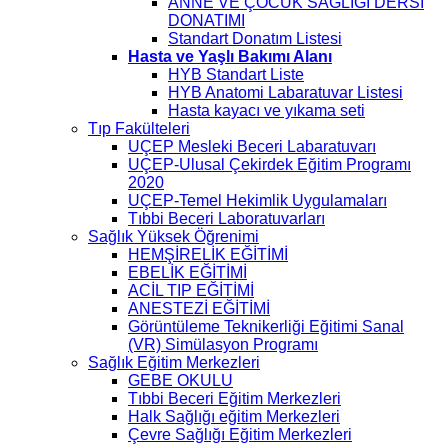
ANNE VE ÇOCUK SAĞLIĞI DERSİ
DONATIMI
Standart Donatım Listesi
Hasta ve Yaşlı Bakımı Alanı
HYB Standart Liste
HYB Anatomi Labaratuvar Listesi
Hasta kayacı ve yıkama seti
Tıp Fakülteleri
UÇEP Mesleki Beceri Labaratuvarı
UÇEP-Ulusal Çekirdek Eğitim Programı
2020
UÇEP-Temel Hekimlik Uygulamaları
Tıbbi Beceri Laboratuvarları
Sağlık Yüksek Öğrenimi
HEMŞİRELİK EĞİTİMİ
EBELİK EĞİTİMİ
ACİL TIP EĞİTİMİ
ANESTEZİ EĞİTİMİ
Görüntüleme Teknikerliği Eğitimi Sanal
(VR) Simülasyon Programı
Sağlık Eğitim Merkezleri
GEBE OKULU
Tıbbi Beceri Eğitim Merkezleri
Halk Sağlığı eğitim Merkezleri
Çevre Sağlığı Eğitim Merkezleri