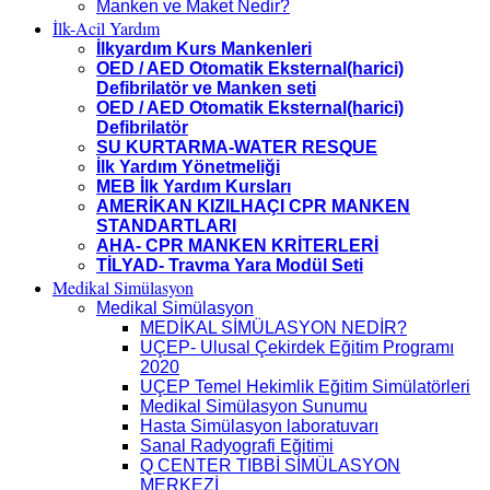
Manken ve Maket Nedir?
İlk-Acil Yardım
İlkyardım Kurs Mankenleri
OED / AED Otomatik Eksternal(harici)
Defibrilatör ve Manken seti
OED / AED Otomatik Eksternal(harici)
Defibrilatör
SU KURTARMA-WATER RESQUE
İlk Yardım Yönetmeliği
MEB İlk Yardım Kursları
AMERİKAN KIZILHAÇI CPR MANKEN
STANDARTLARI
AHA- CPR MANKEN KRİTERLERİ
TİLYAD- Travma Yara Modül Seti
Medikal Simülasyon
Medikal Simülasyon
MEDİKAL SİMÜLASYON NEDİR?
UÇEP- Ulusal Çekirdek Eğitim Programı
2020
UÇEP Temel Hekimlik Eğitim Simülatörleri
Medikal Simülasyon Sunumu
Hasta Simülasyon laboratuvarı
Sanal Radyografi Eğitimi
Q CENTER TIBBİ SİMÜLASYON
MERKEZİ