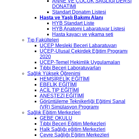
ANNE VE ÇOCUK SAĞLIĞI DERSİ
DONATIMI
Standart Donatım Listesi
Hasta ve Yaşlı Bakımı Alanı
HYB Standart Liste
HYB Anatomi Labaratuvar Listesi
Hasta kayacı ve yıkama seti
Tıp Fakülteleri
UÇEP Mesleki Beceri Labaratuvarı
UÇEP-Ulusal Çekirdek Eğitim Programı
2020
UÇEP-Temel Hekimlik Uygulamaları
Tıbbi Beceri Laboratuvarları
Sağlık Yüksek Öğrenimi
HEMŞİRELİK EĞİTİMİ
EBELİK EĞİTİMİ
ACİL TIP EĞİTİMİ
ANESTEZİ EĞİTİMİ
Görüntüleme Teknikerliği Eğitimi Sanal
(VR) Simülasyon Programı
Sağlık Eğitim Merkezleri
GEBE OKULU
Tıbbi Beceri Eğitim Merkezleri
Halk Sağlığı eğitim Merkezleri
Çevre Sağlığı Eğitim Merkezleri