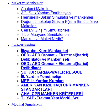
Maket ve Mankenler
Anatomi Maketleri
ACLS-İlk Yardım-Entübasyon
Hemşirelik-Bakım Simülatör ve mankenleri
Doğum-Jinekoloji Girişim-Eğitim Simülatör ve
Maketleri
Cerrahi Girişim Simülatörleri
Tıbbi Muayene Simülatörleri
Manken ve Maket Nedir?
İlk-Acil Yardım
İlkyardım Kurs Mankenleri
OED / AED Otomatik Eksternal(harici)
Defibrilatör ve Manken seti
OED / AED Otomatik Eksternal(harici)
Defibrilatör
SU KURTARMA-WATER RESQUE
İlk Yardım Yönetmeliği
MEB İlk Yardım Kursları
AMERİKAN KIZILHAÇI CPR MANKEN
STANDARTLARI
AHA- CPR MANKEN KRİTERLERİ
TİLYAD- Travma Yara Modül Seti
Medikal Simülasyon