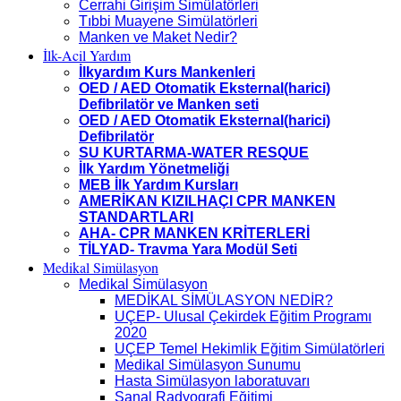
Cerrahi Girişim Simülatörleri
Tıbbi Muayene Simülatörleri
Manken ve Maket Nedir?
İlk-Acil Yardım
İlkyardım Kurs Mankenleri
OED / AED Otomatik Eksternal(harici)
Defibrilatör ve Manken seti
OED / AED Otomatik Eksternal(harici)
Defibrilatör
SU KURTARMA-WATER RESQUE
İlk Yardım Yönetmeliği
MEB İlk Yardım Kursları
AMERİKAN KIZILHAÇI CPR MANKEN
STANDARTLARI
AHA- CPR MANKEN KRİTERLERİ
TİLYAD- Travma Yara Modül Seti
Medikal Simülasyon
Medikal Simülasyon
MEDİKAL SİMÜLASYON NEDİR?
UÇEP- Ulusal Çekirdek Eğitim Programı
2020
UÇEP Temel Hekimlik Eğitim Simülatörleri
Medikal Simülasyon Sunumu
Hasta Simülasyon laboratuvarı
Sanal Radyografi Eğitimi