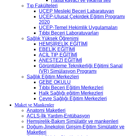
Hasta kayacı ve yıkama seti
Tıp Fakülteleri
UÇEP Mesleki Beceri Labaratuvarı
UÇEP-Ulusal Çekirdek Eğitim Programı
2020
UÇEP-Temel Hekimlik Uygulamaları
Tıbbi Beceri Laboratuvarları
Sağlık Yüksek Öğrenimi
HEMŞİRELİK EĞİTİMİ
EBELİK EĞİTİMİ
ACİL TIP EĞİTİMİ
ANESTEZİ EĞİTİMİ
Görüntüleme Teknikerliği Eğitimi Sanal
(VR) Simülasyon Programı
Sağlık Eğitim Merkezleri
GEBE OKULU
Tıbbi Beceri Eğitim Merkezleri
Halk Sağlığı eğitim Merkezleri
Çevre Sağlığı Eğitim Merkezleri
Maket ve Mankenler
Anatomi Maketleri
ACLS-İlk Yardım-Entübasyon
Hemşirelik-Bakım Simülatör ve mankenleri
Doğum-Jinekoloji Girişim-Eğitim Simülatör ve
Maketleri