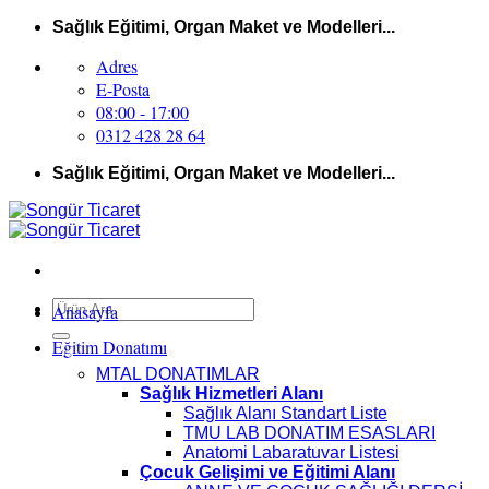
İçeriğe
Sağlık Eğitimi, Organ Maket ve Modelleri...
atla
Adres
E-Posta
08:00 - 17:00
0312 428 28 64
Sağlık Eğitimi, Organ Maket ve Modelleri...
Ara:
Anasayfa
Eğitim Donatımı
MTAL DONATIMLAR
Sağlık Hizmetleri Alanı
Sağlık Alanı Standart Liste
TMU LAB DONATIM ESASLARI
Anatomi Labaratuvar Listesi
Çocuk Gelişimi ve Eğitimi Alanı