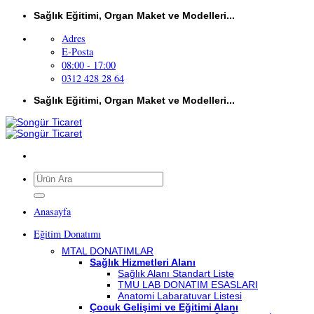
İçeriğe
Sağlık Eğitimi, Organ Maket ve Modelleri...
atla
Adres
E-Posta
08:00 - 17:00
0312 428 28 64
Sağlık Eğitimi, Organ Maket ve Modelleri...
Ara:
Anasayfa
Eğitim Donatımı
MTAL DONATIMLAR
Sağlık Hizmetleri Alanı
Sağlık Alanı Standart Liste
TMU LAB DONATIM ESASLARI
Anatomi Labaratuvar Listesi
Çocuk Gelişimi ve Eğitimi Alanı