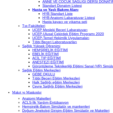
ANNE VE ÇOCUK SAĞLIĞI DERSİ DONATI
Standart Donatım Listesi
Hasta ve Yaşlı Bakımı Alanı
HYB Standart Liste
HYB Anatomi Labaratuvar Listesi
Hasta kayacı ve yıkama seti
Tıp Fakülteleri
UÇEP Mesleki Beceri Labaratuvarı
UÇEP-Ulusal Çekirdek Eğitim Programı 2020
UÇEP-Temel Hekimlik Uygulamaları
Tıbbi Beceri Laboratuvarları
Sağlık Yüksek Öğrenimi
HEMŞİRELİK EĞİTİMİ
EBELİK EĞİTİMİ
ACİL TIP EĞİTİMİ
ANESTEZİ EĞİTİMİ
Görüntüleme Teknikerliği Eğitimi Sanal (VR) Simü
Sağlık Eğitim Merkezleri
GEBE OKULU
Tıbbi Beceri Eğitim Merkezleri
Halk Sağlığı eğitim Merkezleri
Çevre Sağlığı Eğitim Merkezleri
Maket ve Mankenler
Anatomi Maketleri
ACLS-İlk Yardım-Entübasyon
Hemşirelik-Bakım Simülatör ve mankenleri
Doğum-Jinekoloji Girişim-Eğitim Simülatör ve Maketleri