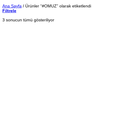
Ana Sayfa
/
Ürünler “#OMUZ” olarak etiketlendi
Filtrele
En
3 sonucun tümü gösteriliyor
yeniye
göre
sıralandı