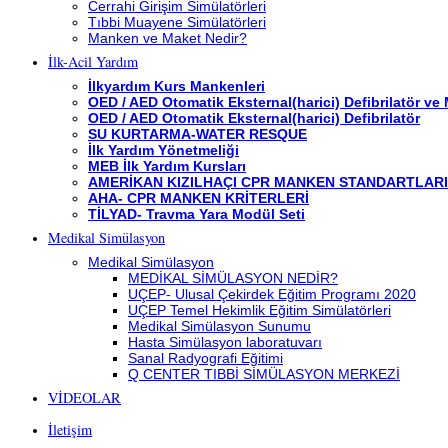
Cerrahi Girişim Simülatörleri
Tıbbi Muayene Simülatörleri
Manken ve Maket Nedir?
İlk-Acil Yardım
İlkyardım Kurs Mankenleri
OED / AED Otomatik Eksternal(harici) Defibrilatör ve
OED / AED Otomatik Eksternal(harici) Defibrilatör
SU KURTARMA-WATER RESQUE
İlk Yardım Yönetmeliği
MEB İlk Yardım Kursları
AMERİKAN KIZILHAÇI CPR MANKEN STANDARTLARI
AHA- CPR MANKEN KRİTERLERİ
TİLYAD- Travma Yara Modül Seti
Medikal Simülasyon
Medikal Simülasyon
MEDİKAL SİMÜLASYON NEDİR?
UÇEP- Ulusal Çekirdek Eğitim Programı 2020
UÇEP Temel Hekimlik Eğitim Simülatörleri
Medikal Simülasyon Sunumu
Hasta Simülasyon laboratuvarı
Sanal Radyografi Eğitimi
Q CENTER TIBBİ SİMÜLASYON MERKEZİ
VİDEOLAR
İletişim