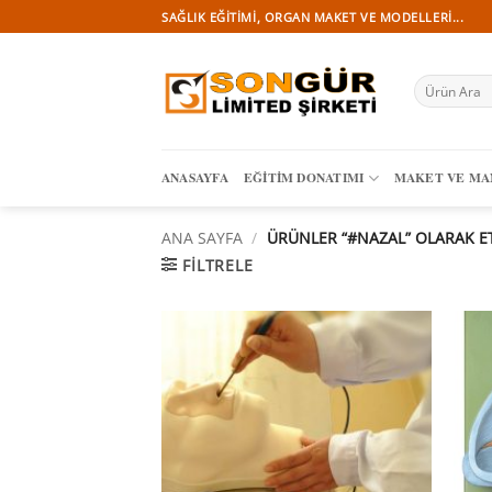
İçeriğe
SAĞLIK EĞITIMI, ORGAN MAKET VE MODELLERI...
atla
Ara:
ANASAYFA
EĞITIM DONATIMI
MAKET VE M
ANA SAYFA
/
ÜRÜNLER “#NAZAL” OLARAK E
FILTRELE