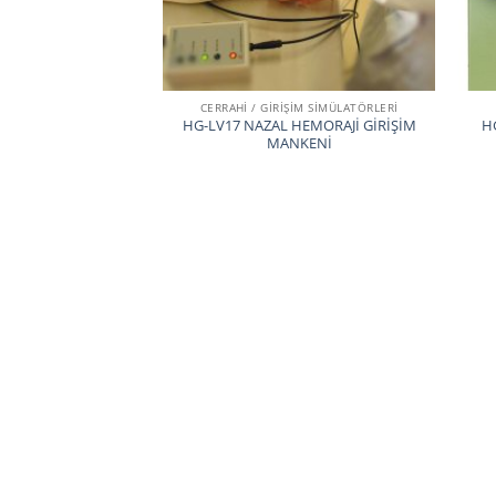
CERRAHİ / GİRİŞİM SİMÜLATÖRLERİ
HG-LV17 NAZAL HEMORAJİ GİRİŞİM
H
MANKENİ