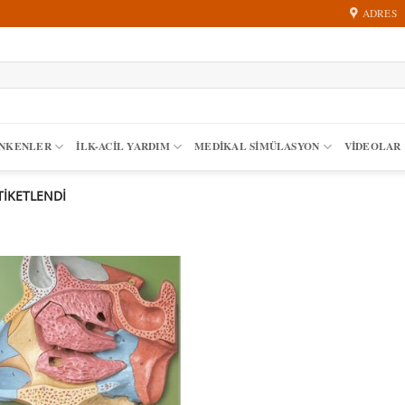
ADRES
ANKENLER
İLK-ACIL YARDIM
MEDIKAL SIMÜLASYON
VİDEOLAR
TIKETLENDI