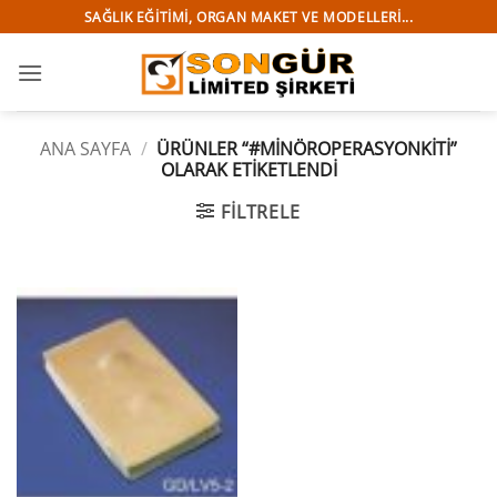
İçeriğe
SAĞLIK EĞITIMI, ORGAN MAKET VE MODELLERI...
atla
ANA SAYFA
/
ÜRÜNLER “#MINÖROPERASYONKITI”
OLARAK ETIKETLENDI
FILTRELE