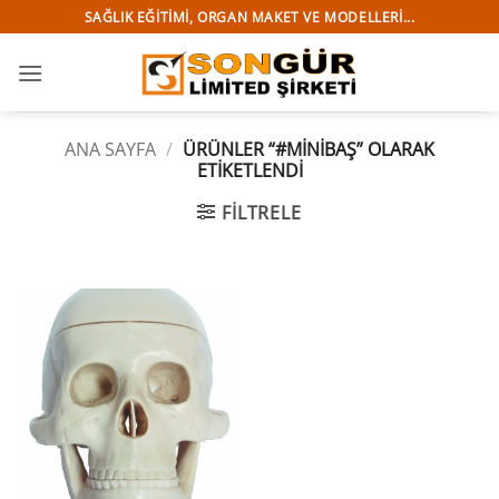
İçeriğe
SAĞLIK EĞITIMI, ORGAN MAKET VE MODELLERI...
atla
ANA SAYFA
/
ÜRÜNLER “#MİNİBAŞ” OLARAK
ETIKETLENDI
FILTRELE