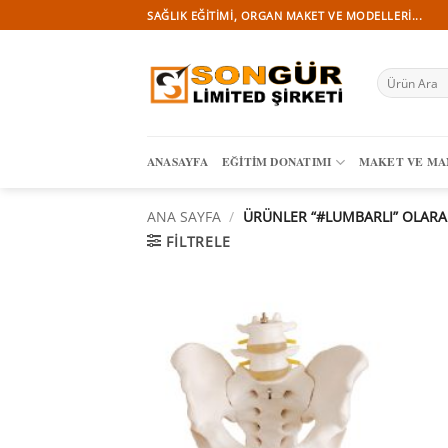
İçeriğe
SAĞLIK EĞITIMI, ORGAN MAKET VE MODELLERI...
atla
Ara:
ANASAYFA
EĞITIM DONATIMI
MAKET VE M
ANA SAYFA
/
ÜRÜNLER “#LUMBARLI” OLARAK
FILTRELE