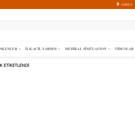
ADRES
ANKENLER
İLK-ACIL YARDIM
MEDIKAL SIMÜLASYON
VİDEOLAR
 ETIKETLENDI