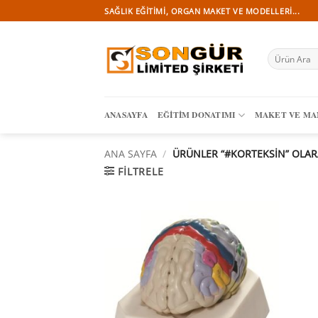
İçeriğe
SAĞLIK EĞITIMI, ORGAN MAKET VE MODELLERI...
atla
Ara:
ANASAYFA
EĞITIM DONATIMI
MAKET VE M
ANA SAYFA
/
ÜRÜNLER “#KORTEKSİN” OLAR
FILTRELE