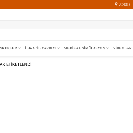
ADRES
ANKENLER
İLK-ACIL YARDIM
MEDIKAL SIMÜLASYON
VİDEOLAR
AK ETIKETLENDI