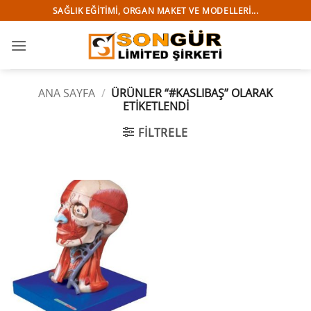
İçeriğe
SAĞLIK EĞITIMI, ORGAN MAKET VE MODELLERI...
atla
ANA SAYFA
/
ÜRÜNLER “#KASLIBAŞ” OLARAK
ETIKETLENDI
FILTRELE