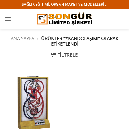
İçeriğe
SAĞLIK EĞITIMI, ORGAN MAKET VE MODELLERI...
atla
ANA SAYFA
/
ÜRÜNLER “#KANDOLAŞIMI” OLARAK
ETIKETLENDI
FILTRELE