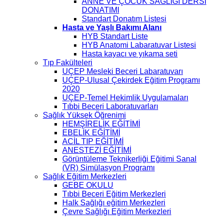
ANNE VE ÇOCUK SAĞLIĞI DERSİ
DONATIMI
Standart Donatım Listesi
Hasta ve Yaşlı Bakımı Alanı
HYB Standart Liste
HYB Anatomi Labaratuvar Listesi
Hasta kayacı ve yıkama seti
Tıp Fakülteleri
UÇEP Mesleki Beceri Labaratuvarı
UÇEP-Ulusal Çekirdek Eğitim Programı
2020
UÇEP-Temel Hekimlik Uygulamaları
Tıbbi Beceri Laboratuvarları
Sağlık Yüksek Öğrenimi
HEMŞİRELİK EĞİTİMİ
EBELİK EĞİTİMİ
ACİL TIP EĞİTİMİ
ANESTEZİ EĞİTİMİ
Görüntüleme Teknikerliği Eğitimi Sanal
(VR) Simülasyon Programı
Sağlık Eğitim Merkezleri
GEBE OKULU
Tıbbi Beceri Eğitim Merkezleri
Halk Sağlığı eğitim Merkezleri
Çevre Sağlığı Eğitim Merkezleri