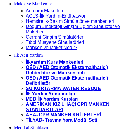
Maket ve Mankenler
Anatomi Maketleri
ACLS-İlk Yardım-Entübasyon
Hemşirelik-Bakım Simülatör ve mankenleri
Doğum-Jinekoloji Girişim-Eğitim Simülatör ve
Maketleri
Cerrahi Girişim Simülatörleri
Tıbbi Muayene Simülatörleri
Manken ve Maket Nedir?
İlk-Acil Yardım
İlkyardım Kurs Mankenleri
OED / AED Otomatik Eksternal(harici)
Defibrilatör ve Manken seti
OED / AED Otomatik Eksternal(harici)
Defibrilatör
SU KURTARMA-WATER RESQUE
İlk Yardım Yönetmeliği
MEB İlk Yardım Kursları
AMERİKAN KIZILHAÇI CPR MANKEN
STANDARTLARI
AHA- CPR MANKEN KRİTERLERİ
TİLYAD- Travma Yara Modül Seti
Medikal Simülasyon