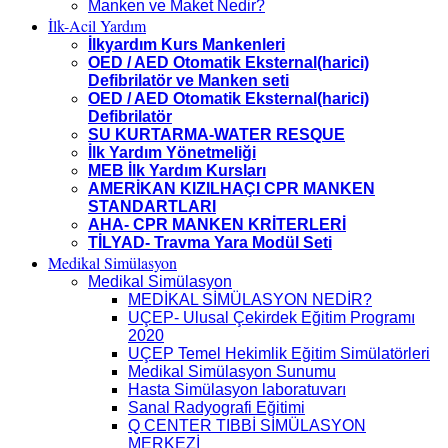
Manken ve Maket Nedir?
İlk-Acil Yardım
İlkyardım Kurs Mankenleri
OED / AED Otomatik Eksternal(harici)
Defibrilatör ve Manken seti
OED / AED Otomatik Eksternal(harici)
Defibrilatör
SU KURTARMA-WATER RESQUE
İlk Yardım Yönetmeliği
MEB İlk Yardım Kursları
AMERİKAN KIZILHAÇI CPR MANKEN
STANDARTLARI
AHA- CPR MANKEN KRİTERLERİ
TİLYAD- Travma Yara Modül Seti
Medikal Simülasyon
Medikal Simülasyon
MEDİKAL SİMÜLASYON NEDİR?
UÇEP- Ulusal Çekirdek Eğitim Programı
2020
UÇEP Temel Hekimlik Eğitim Simülatörleri
Medikal Simülasyon Sunumu
Hasta Simülasyon laboratuvarı
Sanal Radyografi Eğitimi
Q CENTER TIBBİ SİMÜLASYON
MERKEZİ