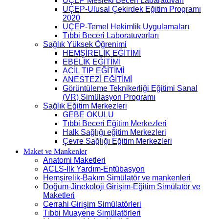
UÇEP Mesleki Beceri Labaratuvarı
UÇEP-Ulusal Çekirdek Eğitim Programı
2020
UÇEP-Temel Hekimlik Uygulamaları
Tıbbi Beceri Laboratuvarları
Sağlık Yüksek Öğrenimi
HEMŞİRELİK EĞİTİMİ
EBELİK EĞİTİMİ
ACİL TIP EĞİTİMİ
ANESTEZİ EĞİTİMİ
Görüntüleme Teknikerliği Eğitimi Sanal
(VR) Simülasyon Programı
Sağlık Eğitim Merkezleri
GEBE OKULU
Tıbbi Beceri Eğitim Merkezleri
Halk Sağlığı eğitim Merkezleri
Çevre Sağlığı Eğitim Merkezleri
Maket ve Mankenler
Anatomi Maketleri
ACLS-İlk Yardım-Entübasyon
Hemşirelik-Bakım Simülatör ve mankenleri
Doğum-Jinekoloji Girişim-Eğitim Simülatör ve
Maketleri
Cerrahi Girişim Simülatörleri
Tıbbi Muayene Simülatörleri