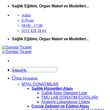
İçeriğe
Sağlık Eğitimi, Organ Maket ve Modelleri...
atla
Adres
E-Posta
08:00 - 17:00
0312 428 28 64
Sağlık Eğitimi, Organ Maket ve Modelleri...
Ara:
Anasayfa
Eğitim Donatımı
MTAL DONATIMLAR
Sağlık Hizmetleri Alanı
Sağlık Alanı Standart Liste
TMU LAB DONATIM ESASLARI
Anatomi Labaratuvar Listesi
Çocuk Gelişimi ve Eğitimi Alanı