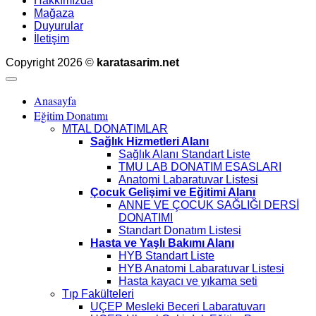
Hakkımızda
Mağaza
Duyurular
İletişim
Copyright 2026 ©
karatasarim.net
Anasayfa
Eğitim Donatımı
MTAL DONATIMLAR
Sağlık Hizmetleri Alanı
Sağlık Alanı Standart Liste
TMU LAB DONATIM ESASLARI
Anatomi Labaratuvar Listesi
Çocuk Gelişimi ve Eğitimi Alanı
ANNE VE ÇOCUK SAĞLIĞI DERSİ
DONATIMI
Standart Donatım Listesi
Hasta ve Yaşlı Bakımı Alanı
HYB Standart Liste
HYB Anatomi Labaratuvar Listesi
Hasta kayacı ve yıkama seti
Tıp Fakülteleri
UÇEP Mesleki Beceri Labaratuvarı