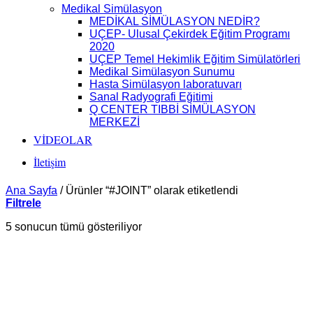
Medikal Simülasyon
MEDİKAL SİMÜLASYON NEDİR?
UÇEP- Ulusal Çekirdek Eğitim Programı
2020
UÇEP Temel Hekimlik Eğitim Simülatörleri
Medikal Simülasyon Sunumu
Hasta Simülasyon laboratuvarı
Sanal Radyografi Eğitimi
Q CENTER TIBBİ SİMÜLASYON
MERKEZİ
VİDEOLAR
İletişim
Ana Sayfa
/
Ürünler “#JOINT” olarak etiketlendi
Filtrele
En
5 sonucun tümü gösteriliyor
yeniye
göre
sıralandı