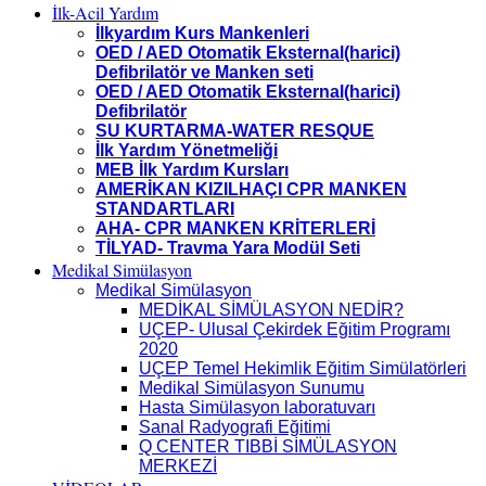
İlk-Acil Yardım
İlkyardım Kurs Mankenleri
OED / AED Otomatik Eksternal(harici)
Defibrilatör ve Manken seti
OED / AED Otomatik Eksternal(harici)
Defibrilatör
SU KURTARMA-WATER RESQUE
İlk Yardım Yönetmeliği
MEB İlk Yardım Kursları
AMERİKAN KIZILHAÇI CPR MANKEN
STANDARTLARI
AHA- CPR MANKEN KRİTERLERİ
TİLYAD- Travma Yara Modül Seti
Medikal Simülasyon
Medikal Simülasyon
MEDİKAL SİMÜLASYON NEDİR?
UÇEP- Ulusal Çekirdek Eğitim Programı
2020
UÇEP Temel Hekimlik Eğitim Simülatörleri
Medikal Simülasyon Sunumu
Hasta Simülasyon laboratuvarı
Sanal Radyografi Eğitimi
Q CENTER TIBBİ SİMÜLASYON
MERKEZİ