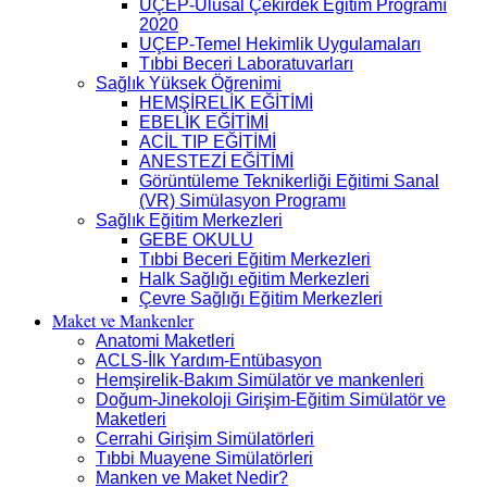
UÇEP-Ulusal Çekirdek Eğitim Programı
2020
UÇEP-Temel Hekimlik Uygulamaları
Tıbbi Beceri Laboratuvarları
Sağlık Yüksek Öğrenimi
HEMŞİRELİK EĞİTİMİ
EBELİK EĞİTİMİ
ACİL TIP EĞİTİMİ
ANESTEZİ EĞİTİMİ
Görüntüleme Teknikerliği Eğitimi Sanal
(VR) Simülasyon Programı
Sağlık Eğitim Merkezleri
GEBE OKULU
Tıbbi Beceri Eğitim Merkezleri
Halk Sağlığı eğitim Merkezleri
Çevre Sağlığı Eğitim Merkezleri
Maket ve Mankenler
Anatomi Maketleri
ACLS-İlk Yardım-Entübasyon
Hemşirelik-Bakım Simülatör ve mankenleri
Doğum-Jinekoloji Girişim-Eğitim Simülatör ve
Maketleri
Cerrahi Girişim Simülatörleri
Tıbbi Muayene Simülatörleri
Manken ve Maket Nedir?