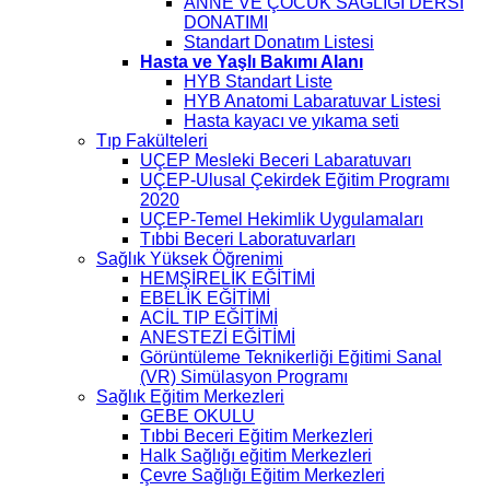
ANNE VE ÇOCUK SAĞLIĞI DERSİ
DONATIMI
Standart Donatım Listesi
Hasta ve Yaşlı Bakımı Alanı
HYB Standart Liste
HYB Anatomi Labaratuvar Listesi
Hasta kayacı ve yıkama seti
Tıp Fakülteleri
UÇEP Mesleki Beceri Labaratuvarı
UÇEP-Ulusal Çekirdek Eğitim Programı
2020
UÇEP-Temel Hekimlik Uygulamaları
Tıbbi Beceri Laboratuvarları
Sağlık Yüksek Öğrenimi
HEMŞİRELİK EĞİTİMİ
EBELİK EĞİTİMİ
ACİL TIP EĞİTİMİ
ANESTEZİ EĞİTİMİ
Görüntüleme Teknikerliği Eğitimi Sanal
(VR) Simülasyon Programı
Sağlık Eğitim Merkezleri
GEBE OKULU
Tıbbi Beceri Eğitim Merkezleri
Halk Sağlığı eğitim Merkezleri
Çevre Sağlığı Eğitim Merkezleri