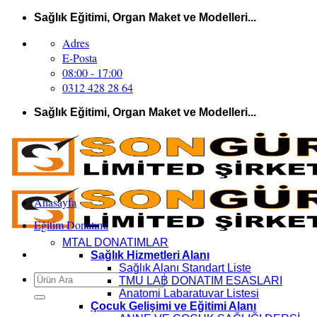
İçeriğe
Sağlık Eğitimi, Organ Maket ve Modelleri...
atla
Adres
E-Posta
08:00 - 17:00
0312 428 28 64
Sağlık Eğitimi, Organ Maket ve Modelleri...
Anasayfa
Eğitim Donatımı
MTAL DONATIMLAR
Sağlık Hizmetleri Alanı
Sağlık Alanı Standart Liste
Ara:
TMU LAB DONATIM ESASLARI
Anatomi Labaratuvar Listesi
Çocuk Gelişimi ve Eğitimi Alanı