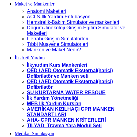
Maket ve Mankenler
Anatomi Maketleri
ACLS-İlk Yardım-Entübasyon
Hemşirelik-Bakım Simülatör ve mankenleri
Doğum-Jinekoloji Girişim-Eğitim Simülatör ve
Maketleri
Cerrahi Girişim Simülatörleri
Tıbbi Muayene Simülatörleri
Manken ve Maket Nedir?
İlk-Acil Yardım
İlkyardım Kurs Mankenleri
OED / AED Otomatik Eksternal(harici)
Defibrilatör ve Manken seti
OED / AED Otomatik Eksternal(harici)
Defibrilatör
SU KURTARMA-WATER RESQUE
İlk Yardım Yönetmeliği
MEB İlk Yardım Kursları
AMERİKAN KIZILHAÇI CPR MANKEN
STANDARTLARI
AHA- CPR MANKEN KRİTERLERİ
TİLYAD- Travma Yara Modül Seti
Medikal Simülasyon