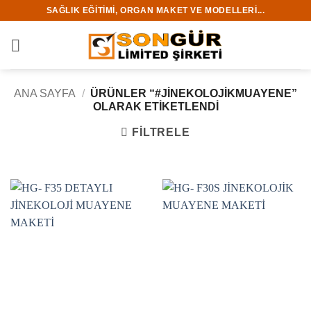
İçeriğe
SAĞLIK EĞITIMI, ORGAN MAKET VE MODELLERI...
atla
ANA SAYFA
/
ÜRÜNLER “#JINEKOLOJIKMUAYENE”
OLARAK ETIKETLENDI
FILTRELE