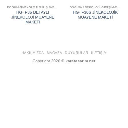
DOĞUM-JİNEKOLOJİ GİRİŞİM-EĞİTİM SİMÜLATÖR VE MAKETLERİ
DOĞUM-JİNEKOLOJİ GİRİŞİM-EĞİTİM SİMÜLATÖR VE MAKETLERİ
HG- F35 DETAYLI
HG- F30S JİNEKOLOJİK
JİNEKOLOJİ MUAYENE
MUAYENE MAKETİ
MAKETİ
HAKKIMIZDA
MAĞAZA
DUYURULAR
İLETIŞIM
Copyright 2026 ©
karatasarim.net