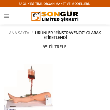
İçeriğe
SAĞLIK EĞITIMI, ORGAN MAKET VE MODELLERI...
atla
ANA SAYFA
/
ÜRÜNLER “#INSTRAVENÖZ” OLARAK
ETIKETLENDI
FILTRELE